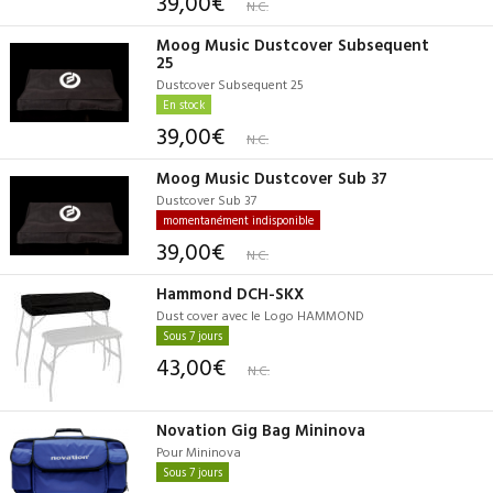
39,00€
N.C.
Moog Music Dustcover Subsequent
25
Dustcover Subsequent 25
En stock
39,00€
N.C.
Moog Music Dustcover Sub 37
Dustcover Sub 37
momentanément indisponible
39,00€
N.C.
Hammond DCH-SKX
Dust cover avec le Logo HAMMOND
Sous 7 jours
43,00€
N.C.
Novation Gig Bag Mininova
Pour Mininova
Sous 7 jours