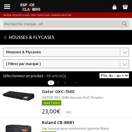
BOUTIQUE SPÉCIALISÉE CLAVIERS, HOME STUDIO ET MAO, À BORDEAUX DEPUIS 1989.
HOUSSES & FLYCASES
Housses & Flycases
[ Filtrer par marque ]
86 article(s)
1
2
3
>
Gator GKC-1540
GATOR GKC-1540 Housse 61 et 76 notes
Sous 7 jours
23,00€
N.C.
Roland CB-BRB1
Sac housse pour instrument gamme Black