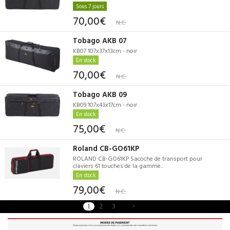
Sous 7 jours
70,00€
N.C.
Tobago AKB 07
KB07 107x37x13cm - noir
En stock
70,00€
N.C.
Tobago AKB 09
KB09 107x43x17cm - noir
En stock
75,00€
N.C.
Roland CB-GO61KP
ROLAND CB-GO61KP Sacoche de transport pour
claviers 61 touches de la gamme...
En stock
79,00€
N.C.
1
2
3
>