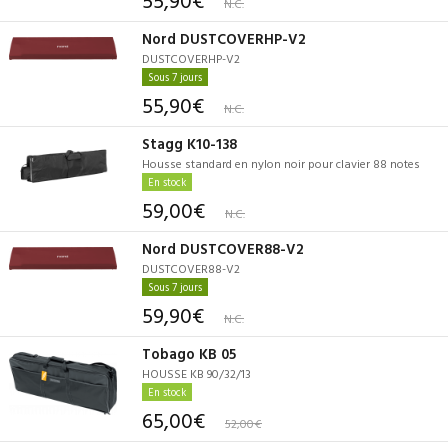
55,90€
N.C.
Nord DUSTCOVERHP-V2
DUSTCOVERHP-V2
Sous 7 jours
55,90€
N.C.
Stagg K10-138
Housse standard en nylon noir pour clavier 88 notes
En stock
59,00€
N.C.
Nord DUSTCOVER88-V2
DUSTCOVER88-V2
Sous 7 jours
59,90€
N.C.
Tobago KB 05
HOUSSE KB 90/32/13
En stock
65,00€
52,00€