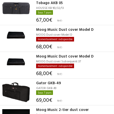
Tobago AKB 05
HOUSSE KB 90/32/13
Sous 7 jours
67,00€
N.C.
Moog Music Dust cover Model D
MOOG Dust cover Model D
momentanément indisponible
68,00€
N.C.
Moog Music Dust cover Model D
MOOG Dust cover Subsequent 37
momentanément indisponible
68,00€
N.C.
Gator GKB-49
GATOR GKB-49
Sous 7 jours
69,00€
N.C.
Moog Music 2-tier dust cover