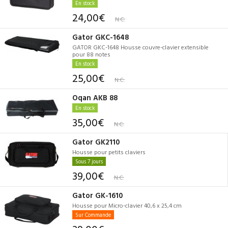
En stock
24,00€
N.C.
Gator GKC-1648
GATOR GKC-1648 Housse couvre-clavier extensible
pour 88 notes
En stock
25,00€
N.C.
Oqan AKB 88
En stock
35,00€
N.C.
Gator GK2110
Housse pour petits claviers
Sous 7 jours
39,00€
N.C.
Gator GK-1610
Housse pour Micro-clavier 40,6 x 25,4 cm
Sur Commande