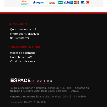
LE MAGASIN
Qui sommes-nous ?
Informations pratiques
Nous contacter
COMMANDE EN LIGNE
Modes de paiement
Garanties et SAV
Conditions de vente
Boutique spécialisée à Bordeaux depuis 37 ANS (1989).
Adresse du
magasin :
41 cours Victor Hugo 33000 Bordeaux FRANCE
Horaires d'ouverture
Du mardi au vendredi : 10h-12 h / 14h-19 h
Le samedi : 10h-12h / 14h-18 h