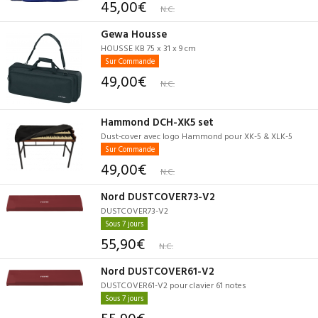
45,00€
N.C.
Gewa Housse
HOUSSE KB 75 x 31 x 9 cm
Sur Commande
49,00€
N.C.
Hammond DCH-XK5 set
Dust-cover avec logo Hammond pour XK-5 & XLK-5
Sur Commande
49,00€
N.C.
Nord DUSTCOVER73-V2
DUSTCOVER73-V2
Sous 7 jours
55,90€
N.C.
Nord DUSTCOVER61-V2
DUSTCOVER61-V2 pour clavier 61 notes
Sous 7 jours