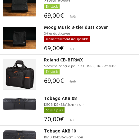
2-tier dust cover
En stock
69,00€
N.C.
Moog Music 3-tier dust cover
3-tier dust cover
momentanément indisponible
69,00€
N.C.
Roland CB-BTRMX
Sacoche conçue pour les TR-8S, TR-8 et MX-1
En stock
69,00€
N.C.
Tobago AKB 08
KB08 123x35x13cm - noir
Sous 7 jours
70,00€
N.C.
Tobago AKB 10
KB10 104x36x13cm - noir