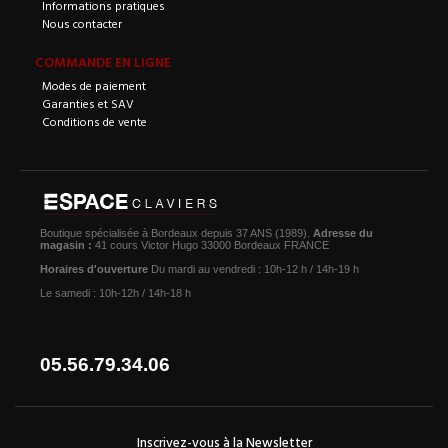
Informations pratiques
Nous contacter
COMMANDE EN LIGNE
Modes de paiement
Garanties et SAV
Conditions de vente
Boutique spécialisée à Bordeaux depuis 37 ANS (1989).
Adresse du
magasin :
41 cours Victor Hugo 33000 Bordeaux FRANCE
Horaires d'ouverture
Du mardi au vendredi : 10h-12 h / 14h-19 h
Le samedi : 10h-12h / 14h-18 h
05.56.79.34.06