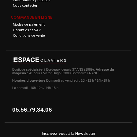
Nous contacter
COMMANDE EN LIGNE
Modes de paiement
Garanties et SAV
Conditions de vente
Boutique spécialisée à Bordeaux depuis 37 ANS (1989).
Adresse du
magasin :
41 cours Victor Hugo 33000 Bordeaux FRANCE
Horaires d'ouverture
Du mardi au vendredi : 10h-12 h / 14h-19 h
Le samedi : 10h-12h / 14h-18 h
05.56.79.34.06