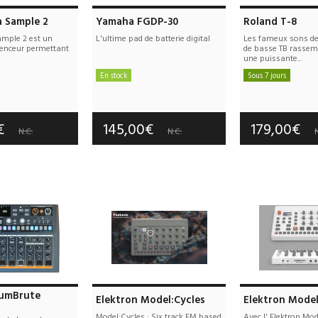
a Sample 2
Yamaha FGDP-30
Roland T-8
ample 2 est un
L'ultime pad de batterie digital
Les fameux sons de 
enceur permettant
de basse TB rassem
une puissante...
En stock
Sous 7 jours
e port offerts
Frais de port offerts
Frais de port
tie :
3 an(s)
Garantie :
3 an(s)
Garantie :
3
0€
145,00€
179,00€
N.C.
N.C.
N
rumBrute
Elektron Model:Cycles
Elektron Mode
Model:Cycles : Six track FM based
Avec l' Elektron Mo