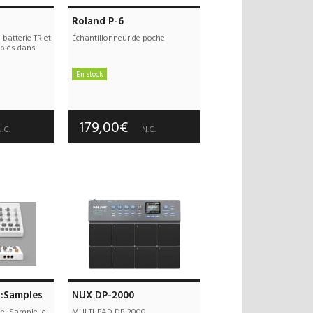
Roland P-6
batterie TR et
Échantillonneur de poche
blés dans
En stock
 offerts
Frais de port offerts
 an(s)
Garantie :
3 an(s)
179,00€
.C.
N.C.
l:Samples
NUX DP-2000
del:Sample le
MULTI-PAD DP-2000