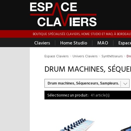
BOUTIQUE SPÉCIALISÉE CLAVIERS, HOME STUDIO ET MAO, À BORDEAUX
|
|
|
Claviers
Home Studio
MAO
Espac
Espace Claviers
>
Univers Claviers
>
Synthétiseurs
>
Dr
DRUM MACHINES, SÉQUE
Drum machines, Séquenceurs, Sampleurs.
41 article(s)