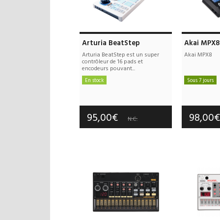
Arturia BeatStep
Akai MPX8
Arturia BeatStep est un super
Akai MPX8
contrôleur de 16 pads et
encodeurs pouvant...
En stock
Sous 7 jours
Frais de port offerts
Frais d
Garantie :
3 an(s)
Garan
95,00€
98,00
N.C.