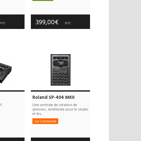
 offerts
Frais de port offerts
 an(s)
Garantie :
3 an(s)
399,00€
N.C.
N.C.
Roland SP-404 MKII
1
Une centrale de création de
grooves, améliorée pour le studio
et les...
Sur Commande
 offerts
Frais de port offerts
 an(s)
Garantie :
3 an(s)