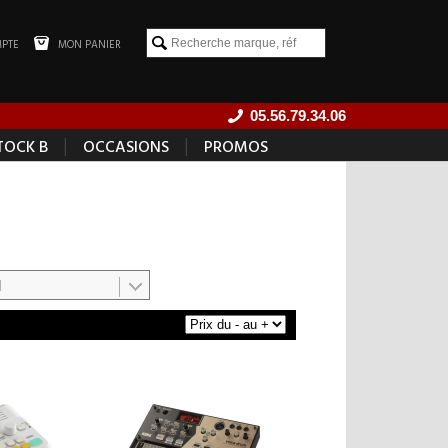
PTE
MON PANIER
05.56.79.34.06
|
|
TOCK B
OCCASIONS
PROMOS
]