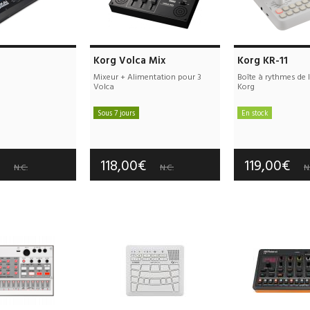
Korg Volca Mix
Korg KR-11
Mixeur + Alimentation pour 3
Boîte à rythmes de
Volca
Korg
Sous 7 jours
En stock
e port offerts
Frais de port offerts
Frais de port
tie :
3 an(s)
Garantie :
3 an(s)
Garantie :
3
€
118,00€
119,00€
N.C.
N.C.
N