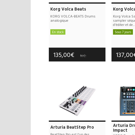
Korg Volca Beats
Korg Volc
KORG VOLCA-BEATS Drums
Korg Volca S
analogique
sampler séqu
d'éditer et de...
En stock
Sous 7 jours
Frais de port offerts
Frais d
Garantie :
3 an(s)
Garan
135,00€
137,0
N.C.
Arturia D
Arturia BeatStep Pro
Impact
BeatStep Pro est l’un des