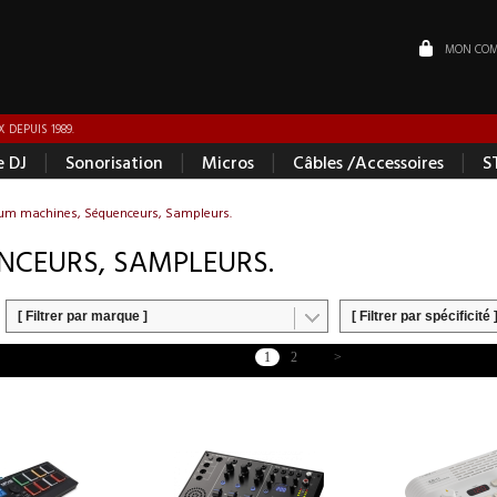
MON COM
 DEPUIS 1989.
|
|
|
|
e DJ
Sonorisation
Micros
Câbles /Accessoires
S
um machines, Séquenceurs, Sampleurs.
NCEURS, SAMPLEURS.
[ Filtrer par marque ]
[ Filtrer par spécificité 
1
2
>