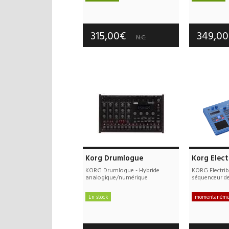
Frais de port offerts
Frais d
Garantie :
3 an(s)
Garan
315,00€
349,0
N.C.
Korg Drumlogue
Korg Elect
KORG Drumlogue - Hybride
KORG Electrib
analogique/numérique
séquenceur de
En stock
momentanémen
Frais de port offerts
Frais d
Garantie :
3 an(s)
Garan