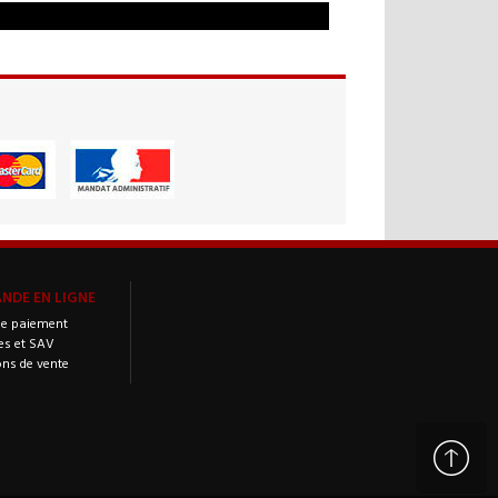
DE EN LIGNE
e paiement
es et SAV
ons de vente