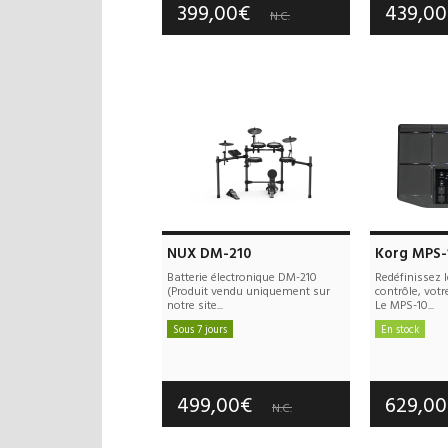
399,00€
439,0
N.C.
NUX DM-210
Korg MPS-
Batterie électronique DM-210
Redéfinissez l
(Produit vendu uniquement sur
contrôle, vot
notre site...
Le MPS-10...
Sous 7 jours
En stock
Frais de port offerts
Frais d
Garantie :
-- an(s)
Garan
499,00€
629,0
N.C.