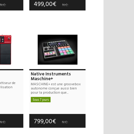
499,00€
N.C.
N.C.
Native Instruments
Maschine+
étiseur de
MASCHINE+ est une groovebox
lisation
autonome conçue aussi bien
pour la production que...
Sous 7 jours
 offerts
Frais de port offerts
 an(s)
Garantie :
2 an(s)
799,00€
N.C.
N.C.