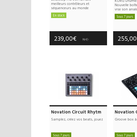
KORG Drumbr
meilleurs contrôleurs et
Nouvelle boît
séquenceurs au monde
vrai son analo
En stock
Sous 7 jours
Frais de port offerts
Frais d
Garantie :
3 an(s)
Garan
239,00€
255,0
N.C.
Novation Circuit Rhytm
Novation C
Samplez, créez vos beats, jouez
Groove box à
Sous 7 jours
Sous 7 jours