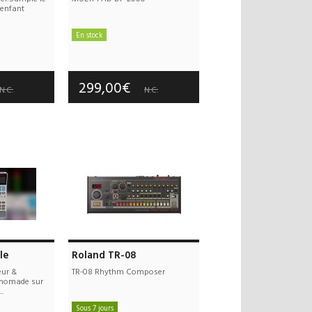
'enfant
En stock
 offerts
Frais de port offerts
 an(s)
Garantie :
-- an(s)
299,00€
N.C.
N.C.
le
Roland TR-08
eur &
TR-08 Rhythm Composer
s nomade sur
..
Sous 7 jours