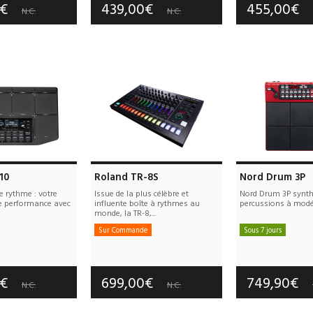
0€
439,00€
455,00€
N.C.
N.C.
10
Roland TR-8S
Nord Drum 3P
e rythme : votre
Issue de la plus célèbre et
Nord Drum 3P synth
re performance avec
influente boîte à rythmes au
percussions à modé
monde, la TR-8,...
Sur Commande
Sous 7 jours
e port offerts
Frais de port offerts
Frais de port
tie :
3 an(s)
Garantie :
3 an(s)
Garantie :
3
0€
699,00€
749,90€
N.C.
N.C.