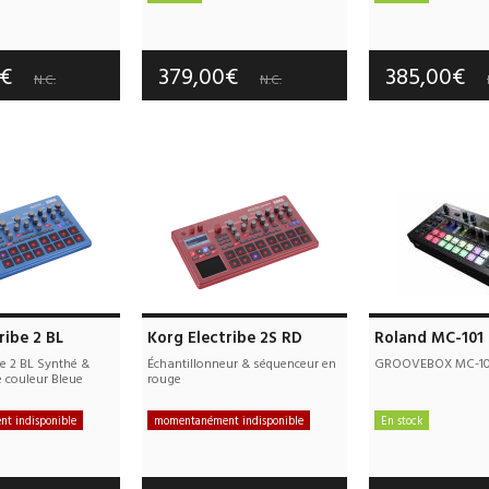
e port offerts
Frais de port offerts
Frais de port
tie :
3 an(s)
Garantie :
3 an(s)
Garantie :
3
0€
379,00€
385,00€
N.C.
N.C.
ribe 2 BL
Korg Electribe 2S RD
Roland MC-101
e 2 BL Synthé &
Échantillonneur & séquenceur en
GROOVEBOX MC-10
 couleur Bleue
rouge
t indisponible
momentanément indisponible
En stock
e port offerts
Frais de port offerts
Frais de port
tie :
3 an(s)
Garantie :
3 an(s)
Garantie :
3