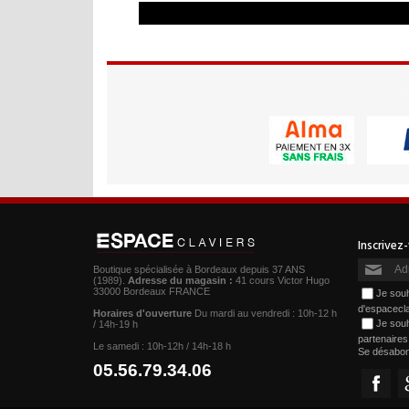
Boutique spécialisée à Bordeaux depuis 37 ANS
(1989).
Adresse du magasin :
41 cours Victor Hugo
33000 Bordeaux FRANCE
Je souh
d'espacecl
Horaires d'ouverture
Du mardi au vendredi : 10h-12 h
Je souh
/ 14h-19 h
partenaire
Le samedi : 10h-12h / 14h-18 h
Se désabo
05.56.79.34.06