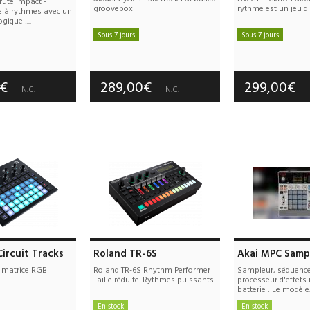
ute Impact -
groovebox
rythme est un jeu d
e à rythmes avec un
gique !...
Sous 7 jours
Sous 7 jours
Frais de port offerts
Frais de port
e port offerts
Garantie :
3 an(s)
Garantie :
3
tie :
3 an(s)
0€
289,00€
299,00€
N.C.
N.C.
ircuit Tracks
Roland TR-6S
Akai MPC Samp
 matrice RGB
Roland TR-6S Rhythm Performer
Sampleur, séquenc
Taille réduite. Rythmes puissants.
processeur d'effet
batterie : Le modèle.
En stock
En stock