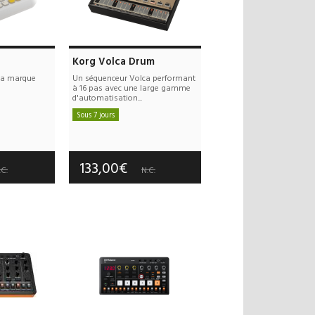
Korg Volca Drum
 la marque
Un séquenceur Volca performant
à 16 pas avec une large gamme
d'automatisation...
Sous 7 jours
 offerts
Frais de port offerts
 an(s)
Garantie :
3 an(s)
133,00€
.C.
N.C.