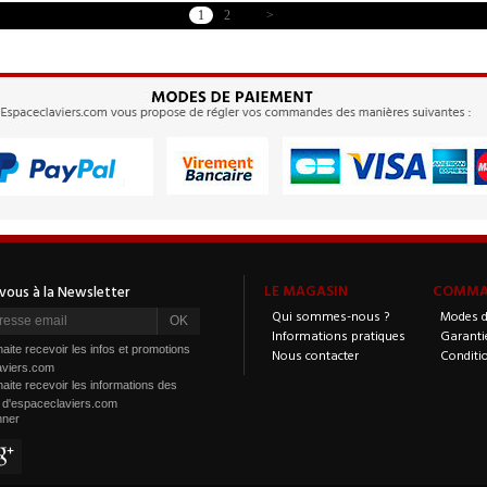
1
2
>
LE MAGASIN
COMMAN
Qui sommes-nous ?
Modes d
Informations pratiques
Garanti
aite recevoir les infos et promotions
Nous contacter
Conditi
aviers.com
aite recevoir les informations des
s d'espaceclaviers.com
nner