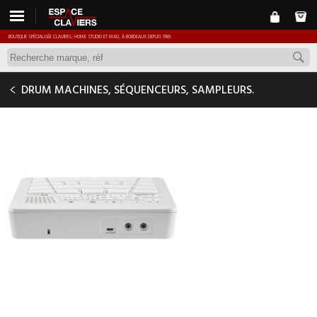
BOUTIQUE SPÉCIALISÉE CLAVIERS, HOME STUDIO ET MAO, À BORDEAUX DEPUIS 1989.
YAMAHA FGDP-30
DRUM MACHINES, SÉQUENCEURS, SAMPLEURS.