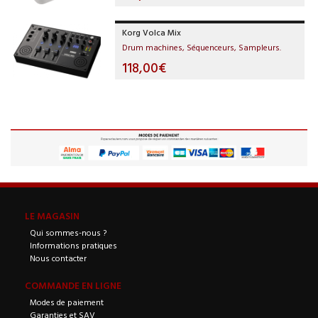
Korg Volca Mix
Drum machines, Séquenceurs, Sampleurs.
118,00€
LE MAGASIN
Qui sommes-nous ?
Informations pratiques
Nous contacter
COMMANDE EN LIGNE
Modes de paiement
Garanties et SAV