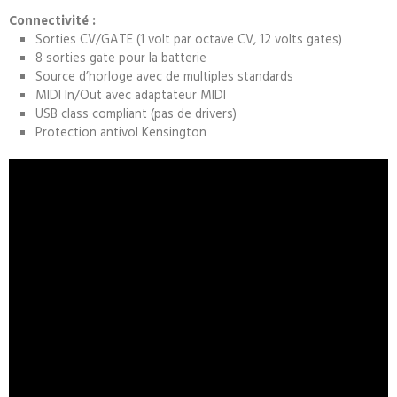
Connectivité :
Sorties CV/GATE (1 volt par octave CV, 12 volts gates)
8 sorties gate pour la batterie
Source d’horloge avec de multiples standards
MIDI In/Out avec adaptateur MIDI
USB class compliant (pas de drivers)
Protection antivol Kensington