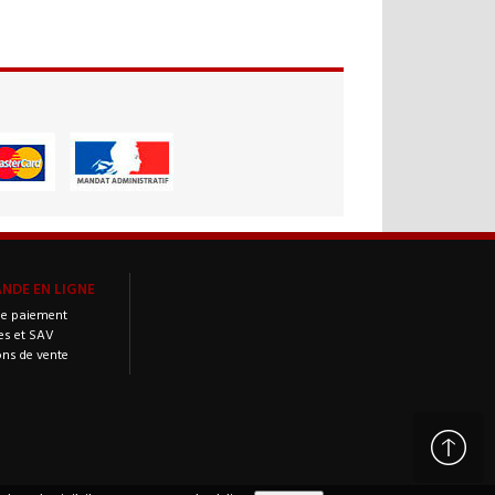
DE EN LIGNE
e paiement
es et SAV
ons de vente