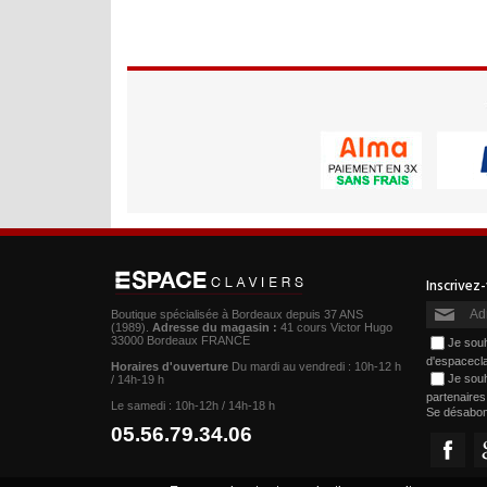
Boutique spécialisée à Bordeaux depuis 37 ANS
(1989).
Adresse du magasin :
41 cours Victor Hugo
33000 Bordeaux FRANCE
Je souh
d'espacecl
Horaires d'ouverture
Du mardi au vendredi : 10h-12 h
Je souh
/ 14h-19 h
partenaire
Le samedi : 10h-12h / 14h-18 h
Se désabo
05.56.79.34.06