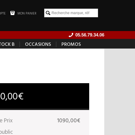
PTE
MON PANIER
05.56.79.34.06
|
|
TOCK B
OCCASIONS
PROMOS
90,00€
e Prix
1090,00€
public