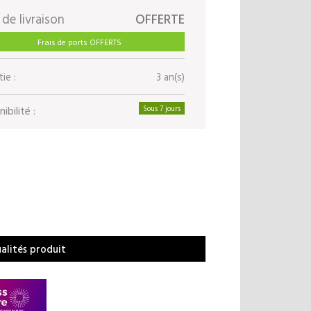
 de livraison
OFFERTE
Frais de ports OFFERTS
ie :
3 an(s)
ibilité :
Sous 7 jours
ualités produit