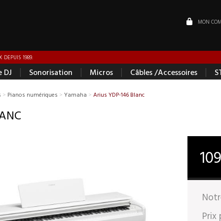
MON COM
 DEPUIS 1989.
|
|
|
|
e DJ
Sonorisation
Micros
Câbles /Accessoires
S
s
>
Pianos numériques
>
Yamaha
>
Arius YDP-146 Blanc
LANC
10
Notr
Prix 