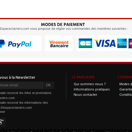
LE MAGASIN
COMMAN
Qui sommes-nous ?
Modes d
Informations pratiques
Garanti
aite recevoir les infos et promotions
Nous contacter
Conditi
aviers.com
aite recevoir les informations des
s d'espaceclaviers.com
nner