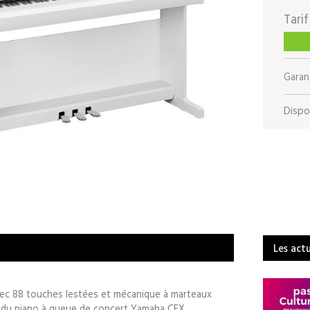
Tarif
Garant
Dispon
Les act
ec 88 touches lestées et mécanique à marteaux
 du piano à queue de concert Yamaha CFX