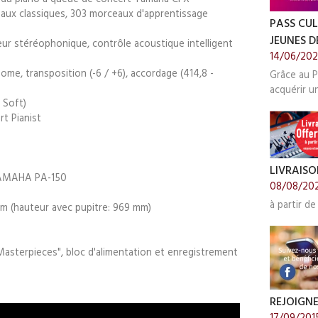
ux classiques, 303 morceaux d'apprentissage
PASS CUL
JEUNES DE
eur stéréophonique, contrôle acoustique intelligent
14/06/20
me, transposition (-6 / +6), accordage (414,8 -
Grâce au P
acquérir u
 Soft)
t Pianist
LIVRAISO
 YAMAHA PA-150
08/08/20
à partir de
mm (hauteur avec pupitre: 969 mm)
 Masterpieces", bloc d'alimentation et enregistrement
REJOIGN
17/09/201