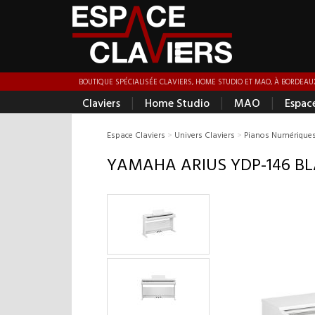
BOUTIQUE SPÉCIALISÉE CLAVIERS, HOME STUDIO ET MAO, À BORDEAUX
|
|
|
Claviers
Home Studio
MAO
Espac
Espace Claviers
>
Univers Claviers
>
Pianos Numérique
YAMAHA ARIUS YDP-146 B