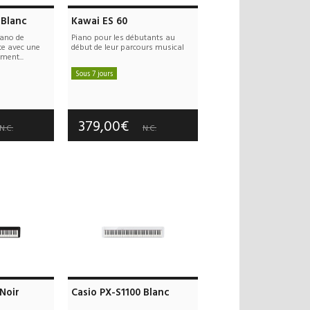
 Blanc
Kawai ES 60
iano de
Piano pour les débutants au
e avec une
début de leur parcours musical
ment...
Sous 7 jours
 offerts
Frais de port offerts
 an(s)
Garantie :
5 an(s)
379,00€
N.C.
N.C.
Noir
Casio PX-S1100 Blanc