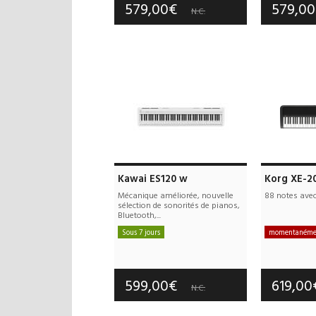
579,00€
579,0
N.C.
Kawai ES120 w
Korg XE-2
Mécanique améliorée, nouvelle
88 notes ave
sélection de sonorités de pianos,
Bluetooth,...
Sous 7 jours
momentanémen
Frais de port offerts
Frais d
Garantie :
5 an(s)
Garan
599,00€
619,0
N.C.