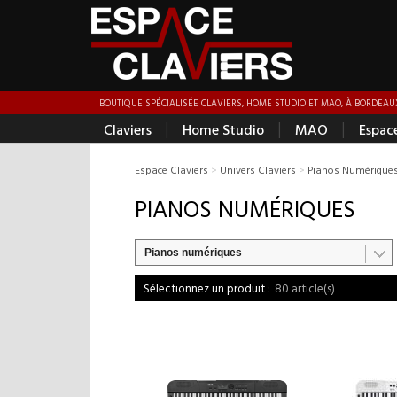
BOUTIQUE SPÉCIALISÉE CLAVIERS, HOME STUDIO ET MAO, À BORDEAUX
|
|
|
Claviers
Home Studio
MAO
Espac
Espace Claviers
>
Univers Claviers
>
Pianos Numérique
PIANOS NUMÉRIQUES
Pianos numériques
80 article(s)