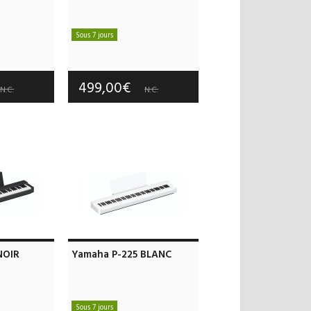
Sous 7 jours
 offerts
Frais de port offerts
 an(s)
Garantie :
3 an(s)
499,00€
N.C.
N.C.
NOIR
Yamaha P-225 BLANC
Sous 7 jours