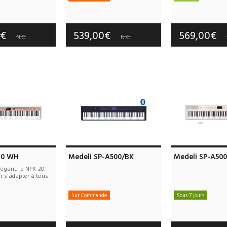
e port offerts
Frais de port offerts
Frais de port
tie :
2 an(s)
Garantie :
3 an(s)
Garantie :
3
0€
539,00€
569,00€
N.C.
N.C.
20 WH
Medeli SP-A500/BK
Medeli SP-A50
égant, le NPK-20
r s'adapter à tous
Sur Commande
Sous 7 jours
e port offerts
Frais de port offerts
Frais de port
tie :
3 an(s)
Garantie :
2 an(s)
Garantie :
2