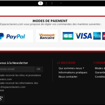
1
2
3
>
LE MAGASIN
COMMAN
Qui sommes-nous ?
Modes d
Informations pratiques
Garanti
aite recevoir les infos et promotions
Nous contacter
Conditi
aviers.com
aite recevoir les informations des
s d'espaceclaviers.com
nner