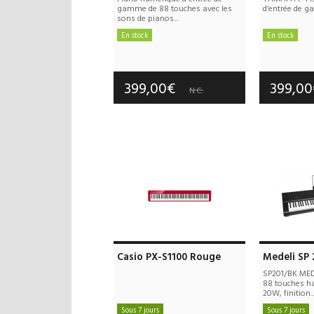
gamme de 88 touches avec les
d’entrée de 
sons de pianos...
En stock
En stock
Frais de port offerts
Frais d
Garantie :
3 an(s)
Garan
399,00€
399,0
N.C.
Casio PX-S1100 Rouge
Medeli SP 
SP201/BK MED
88 touches h
20W, finition..
Sous 7 jours
Sous 7 jours