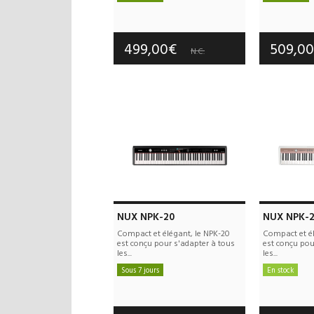
Frais de port offerts
Frais d
Garantie :
3 an(s)
Garan
499,00€
509,0
N.C.
NUX NPK-20
NUX NPK-
Compact et élégant, le NPK-20
Compact et él
est conçu pour s'adapter à tous
est conçu pou
les...
les...
Sous 7 jours
En stock
Frais de port offerts
Frais d
Garantie :
3 an(s)
Garan