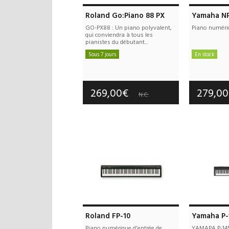
Roland Go:Piano 88 PX
Yamaha NP
GO-PX88 : Un piano polyvalent,
Piano numéri
qui conviendra à tous les
pianistes du débutant...
Sous 7 jours
En stock
Frais de port offerts
Frais d
Garantie :
3 an(s)
Garan
269,00€
279,0
N.C.
Roland FP-10
Yamaha P-
Piano numérique d'entrée de
YAMAPA P-14