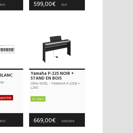
599,00€
N.C.
N.C.
Yamaha P-225 NOIR +
 BLANC
STAND EN BOIS
ite
Offre NOËL - YAMAHA P-225B +
L200
sponible
En stock
 offerts
Frais de port offerts
 an(s)
Garantie :
3 an(s)
669,00€
N.C.
638,00€