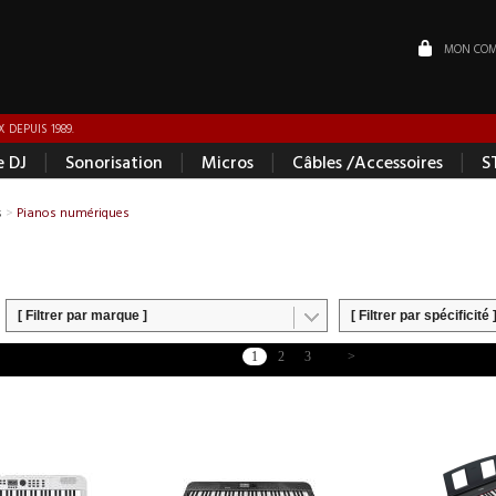
MON COM
 DEPUIS 1989.
|
|
|
|
e DJ
Sonorisation
Micros
Câbles /Accessoires
S
s
>
Pianos numériques
[ Filtrer par marque ]
[ Filtrer par spécificité 
1
2
3
>