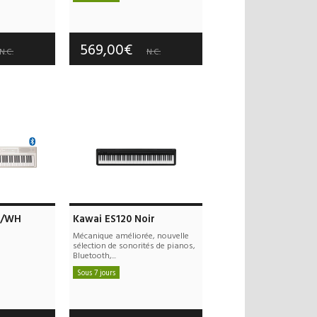
 offerts
Frais de port offerts
 an(s)
Garantie :
3 an(s)
569,00€
N.C.
N.C.
0/WH
Kawai ES120 Noir
Mécanique améliorée, nouvelle
sélection de sonorités de pianos,
Bluetooth,...
Sous 7 jours
 offerts
Frais de port offerts
 an(s)
Garantie :
5 an(s)