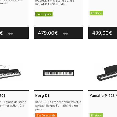
ROLAND FP-10 Stand Bundle
gamme
ROLAND FP-10 Bundle
En stock
Sous 7 jours
e port offerts
Frais de port
Frais de port offerts
tie :
3 an(s)
Garantie :
3
Garantie :
3 an(s)
0€
479,00€
499,00€
N.C.
N.C.
201
Korg D1
Yamaha P-225 
ELI piano de scène
KORG D1 Les fonctionnalités et la
ammer action, 2 x
portabilité que l'on attend d'un
.
piano...
Sur Commande
En stock