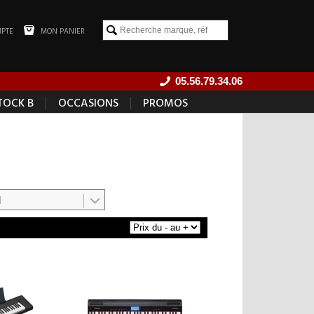
PTE
MON PANIER
05.56.79.34.06
|
|
TOCK B
OCCASIONS
PROMOS
]