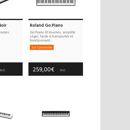
Noir
Roland Go:Piano
 notes
Go:Piano 61 touches, amplifié
Léger, facile à transporter et
fonctionnant...
Sur Commande
 offerts
Frais de port offerts
 an(s)
Garantie :
3 an(s)
259,00€
N.C.
N.C.