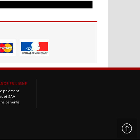
DE EN LIGNE
e paiement
es et SAV
ons de vente