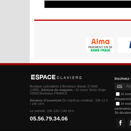
Boutique spécialisée à Bordeaux depuis 37 ANS
(1989).
Adresse du magasin :
41 cours Victor Hugo
33000 Bordeaux FRANCE
Je souh
d'espacecl
Horaires d'ouverture
Du mardi au vendredi : 10h-12 h
Je souh
/ 14h-19 h
partenaire
Le samedi : 10h-12h / 14h-18 h
Se désabo
05.56.79.34.06