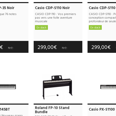
-35 Noir
Casio CDP-S110 Noir
Casio CDP-S110
que 76 notes
CASIO CDP-110 : Vos premiers
CASIO CDP-S110 : P
pas vers une folle aventure
conception compact
musicale
profondeur de seule
En stock
En stock
e port offerts
Frais de port offerts
Frais de port
tie :
3 an(s)
Garantie :
3 an(s)
Garantie :
3
0€
299,00€
299,00€
N.C.
N.C.
Roland FP-10 Stand
145BT
Casio PX-S1100 
Bundle
5 Nouveau piano