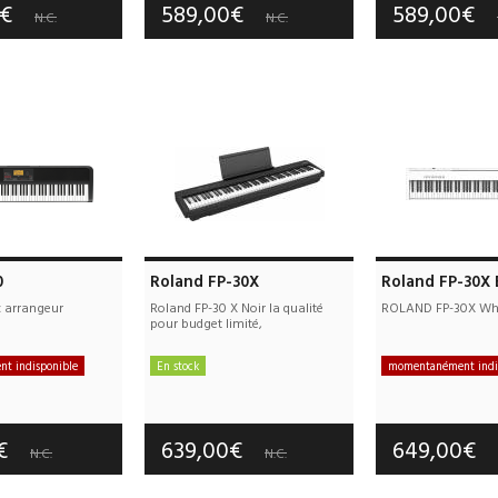
0€
589,00€
589,00€
N.C.
N.C.
0
Roland FP-30X
Roland FP-30X
c arrangeur
Roland FP-30 X Noir la qualité
ROLAND FP-30X Wh
pour budget limité,
t indisponible
En stock
momentanément indi
e port offerts
Frais de port offerts
Frais de port
tie :
3 an(s)
Garantie :
3 an(s)
Garantie :
3
0€
639,00€
649,00€
N.C.
N.C.