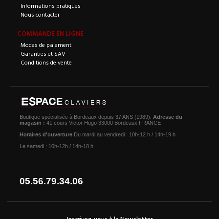
Informations pratiques
Nous contacter
COMMANDE EN LIGNE
Modes de paiement
Garanties et SAV
Conditions de vente
Boutique spécialisée à Bordeaux depuis 37 ANS (1989).
Adresse du
magasin :
41 cours Victor Hugo 33000 Bordeaux FRANCE
Horaires d'ouverture
Du mardi au vendredi : 10h-12 h / 14h-19 h
Le samedi : 10h-12h / 14h-18 h
05.56.79.34.06