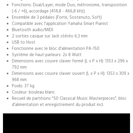
Fonctions: Dual/Layer, mode Duo, métronome, transposition
(-6 / +6), accordage (414,8 - 466,8 kHz)
Ensemble de 3 pédales (Forte, Sostenuto, Soft)
Compatible avec l'application Yamaha Smart Pianist
Bluetooth audio/MIDI
2 sorties casque sur Jack stéréo 6,3 mm
USB to Host
Fonctionne avec le bloc d'alimentation PA-150
Système de haut-parleurs: 2x 8 Watt
Dimensions avec couvre clavier fermé (L x P x H): 1353 x 296 x
792 mm
Dimensions avec couvre clavier ouvert (L x P x H): 1353 x 309 x
968 mm
Poids: 37 kg
Couleur: bouleau blanc
Recueil de partitions "50 Classical Music Masterpieces", bloc
d'alimentation et enregistrement du produit incl.