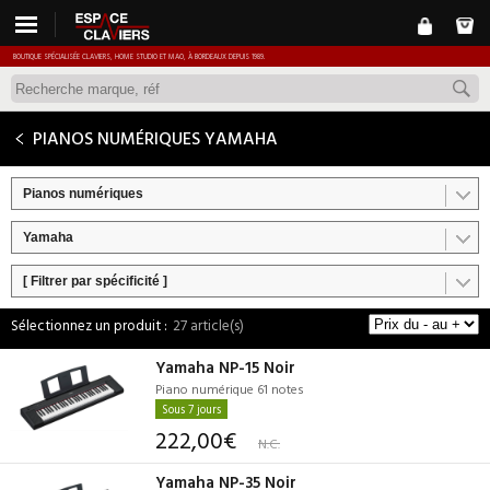
BOUTIQUE SPÉCIALISÉE CLAVIERS, HOME STUDIO ET MAO, À BORDEAUX DEPUIS 1989.
PIANOS NUMÉRIQUES YAMAHA
Pianos numériques
Yamaha
[ Filtrer par spécificité ]
27 article(s)
Yamaha NP-15 Noir
Piano numérique 61 notes
Sous 7 jours
222,00€
N.C.
Yamaha NP-35 Noir