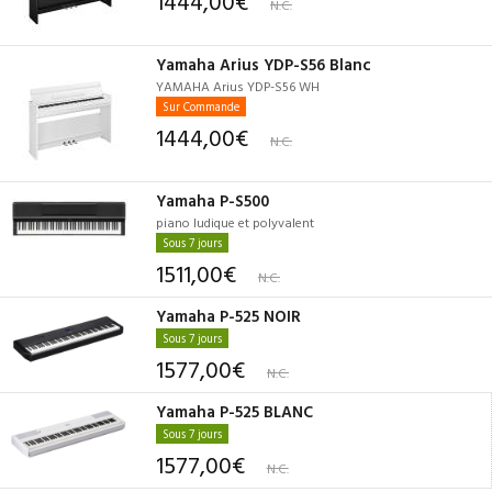
1444,00€
N.C.
Yamaha Arius YDP-S56 Blanc
YAMAHA Arius YDP-S56 WH
Sur Commande
1444,00€
N.C.
Yamaha P-S500
piano ludique et polyvalent
Sous 7 jours
1511,00€
N.C.
Yamaha P-525 NOIR
Sous 7 jours
1577,00€
N.C.
Yamaha P-525 BLANC
Sous 7 jours
1577,00€
N.C.