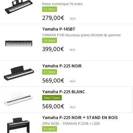
Piano numérique 76 notes
En stock
279,00€
N.C.
Yamaha P-145BT
YAMAPA P-145 Nouveau piano d’entrée de gamme
En stock
399,00€
N.C.
Yamaha P-225 NOIR
En stock
569,00€
N.C.
Yamaha P-225 BLANC
Sous 7 jours
569,00€
N.C.
Yamaha P-225 NOIR + STAND EN BOIS
Offre NOËL - YAMAHA P-225B + L200
En stock