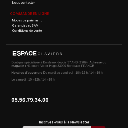
Nous contacter
COMMANDE EN LIGNE
Modes de paiement
Garanties et SAV
Conditions de vente
Boutique spécialisée à Bordeaux depuis 37 ANS (1989).
Adresse du
magasin :
41 cours Victor Hugo 33000 Bordeaux FRANCE
Horaires d'ouverture
Du mardi au vendredi : 10h-12 h / 14h-19 h
Le samedi : 10h-12h / 14h-18 h
05.56.79.34.06