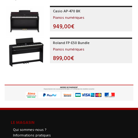
Casio AP-470 BK
Pianos numériques
949,00€
Roland FP-E50 Bundle
Pianos numériques
899,00€
LE MAGASIN
Qui sommes-nous ?
Informations pratiques