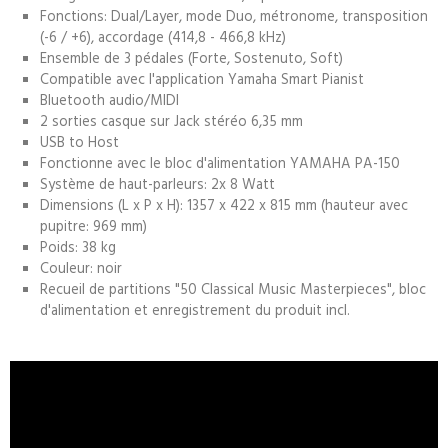
Fonctions: Dual/Layer, mode Duo, métronome, transposition
(-6 / +6), accordage (414,8 - 466,8 kHz)
Ensemble de 3 pédales (Forte, Sostenuto, Soft)
Compatible avec l'application Yamaha Smart Pianist
Bluetooth audio/MIDI
2 sorties casque sur Jack stéréo 6,35 mm
USB to Host
Fonctionne avec le bloc d'alimentation YAMAHA PA-150
Système de haut-parleurs: 2x 8 Watt
Dimensions (L x P x H): 1357 x 422 x 815 mm (hauteur avec
pupitre: 969 mm)
Poids: 38 kg
Couleur: noir
Recueil de partitions "50 Classical Music Masterpieces", bloc
d'alimentation et enregistrement du produit incl.