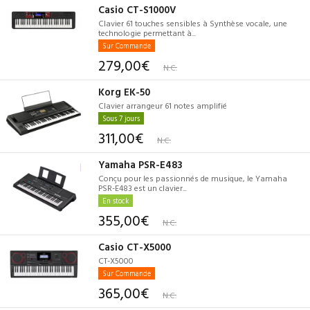
Casio CT-S1000V
Clavier 61 touches sensibles à Synthèse vocale, une
technologie permettant à...
Sur Commande
279,00€
N.C.
Korg EK-50
Clavier arrangeur 61 notes amplifié
Sous 7 jours
311,00€
N.C.
Yamaha PSR-E483
Conçu pour les passionnés de musique, le Yamaha
PSR-E483 est un clavier...
En stock
355,00€
N.C.
Casio CT-X5000
CT-X5000
Sur Commande
365,00€
N.C.