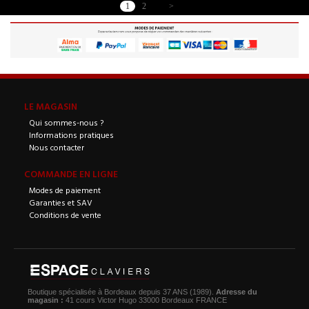
1
2
>
LE MAGASIN
Qui sommes-nous ?
Informations pratiques
Nous contacter
COMMANDE EN LIGNE
Modes de paiement
Garanties et SAV
Conditions de vente
Boutique spécialisée à Bordeaux depuis 37 ANS (1989).
Adresse du
magasin :
41 cours Victor Hugo 33000 Bordeaux FRANCE