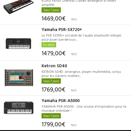
KORG Pa700 Oriental Clavier arrangeur 61 notes
amplifié
Sous 7 jours
1469,00€
N.C.
Yamaha PSR-SX720+
Le PSR SX700+ est doté de l'audio bluetooth intégré,
pour jouer par-dessus...
En stock
1479,00€
N.C.
Ketron SD40
KETRON SD40: arrangeur, player multimédia, conçu
pour les claviers maîtres...
Sous 7 jours
1769,00€
N.C.
Yamaha PSR-A5000
YAMAHA PSR-A5000 : Une source d'inspiration pour la
musique orientale !
Sous 7 jours
1799,00€
N.C.