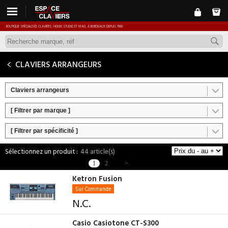
BOUTIQUE SPÉCIALISÉE CLAVIERS, HOME STUDIO ET MAO, À BORDEAUX DEPUIS 1989.
CLAVIERS ARRANGEURS
Claviers arrangeurs
[ Filtrer par marque ]
[ Filtrer par spécificité ]
44 article(s)
1
2
>
Ketron Fusion
Sur Commande
N.C.
Casio Casiotone CT-S300