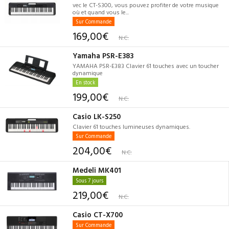
vec le CT-S300, vous pouvez profiter de votre musique
où et quand vous le...
Sur Commande
169,00€
N.C.
Yamaha PSR-E383
YAMAHA PSR-E383 Clavier 61 touches avec un toucher
dynamique
En stock
199,00€
N.C.
Casio LK-S250
Clavier 61 touches lumineuses dynamiques.
Sur Commande
204,00€
N.C.
Medeli MK401
Sous 7 jours
219,00€
N.C.
Casio CT-X700
Sur Commande