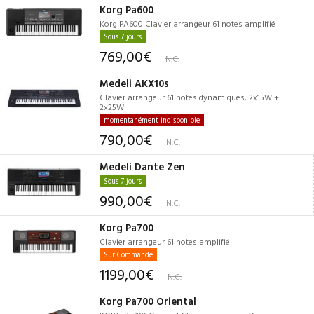
Korg Pa600
Korg PA600 Clavier arrangeur 61 notes amplifié
Sous 7 jours
769,00€
N.C.
Medeli AKX10s
Clavier arrangeur 61 notes dynamiques, 2x15W +
2x25W
momentanément indisponible
790,00€
N.C.
Medeli Dante Zen
Sous 7 jours
990,00€
N.C.
Korg Pa700
Clavier arrangeur 61 notes amplifié
Sur Commande
1199,00€
N.C.
Korg Pa700 Oriental