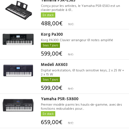
Conçu pour les artistes, le Yamaha PSR-E583 est un
clavier portable à 61...
En stock
488,00€
N.C.
Korg Pa300
Korg PA300 Clavier arrangeur 61 notes amplifié
Sous 7 jours
599,00€
N.C.
Medeli AK603
Digital workstation, 61 touch sensitive keys, 2 x 25 W +
2 x 15 W
Sous 7 jours
599,00€
N.C.
Yamaha PSR-SX600
Premier modèle parmi les hauts-de-gamme, avec des
fonctions redoutables pour...
En stock
659,00€
N.C.