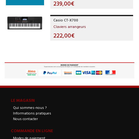
239,00€
Casio CT-X700
Claviers arrangeurs
222,00€
LE MAGASIN
Qui sommes-nous ?
Informations pratiques
Nous contacter
COMMANDE EN LIGNE
Modes de paiement