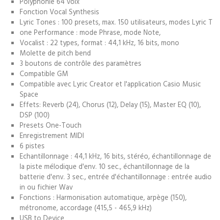
Polyphonie 64 voix
Fonction Vocal Synthesis
Lyric Tones : 100 presets, max. 150 utilisateurs, modes Lyric T
one Performance : mode Phrase, mode Note,
Vocalist : 22 types, format : 44,1 kHz, 16 bits, mono
Molette de pitch bend
3 boutons de contrôle des paramètres
Compatible GM
Compatible avec Lyric Creator et l'application Casio Music
Space
Effets: Reverb (24), Chorus (12), Delay (15), Master EQ (10),
DSP (100)
Presets One-Touch
Enregistrement MIDI
6 pistes
Echantillonnage : 44,1 kHz, 16 bits, stéréo, échantillonnage de
la piste mélodique d'env. 10 sec., échantillonnage de la
batterie d'env. 3 sec., entrée d'échantillonnage : entrée audio
in ou fichier Wav
Fonctions : Harmonisation automatique, arpège (150),
métronome, accordage (415,5 - 465,9 kHz)
USB to Device