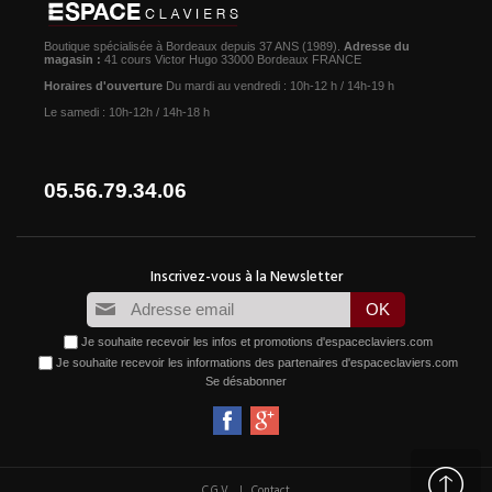
Boutique spécialisée à Bordeaux depuis 37 ANS (1989).
Adresse du
magasin :
41 cours Victor Hugo 33000 Bordeaux FRANCE
Horaires d'ouverture
Du mardi au vendredi : 10h-12 h / 14h-19 h
Le samedi : 10h-12h / 14h-18 h
05.56.79.34.06
Je souhaite recevoir les infos et promotions d'espaceclaviers.com
Je souhaite recevoir les informations des partenaires d'espaceclaviers.com
Se désabonner
|
C.G.V.
Contact