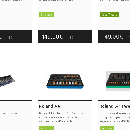
En stock
Sous 7 jours
e port offerts
Frais de port offerts
Frais de port
tie :
3 an(s)
Garantie :
3 an(s)
Garantie :
3
0€
149,00€
149,00€
N.C.
N.C.
Roland J-6
Roland S-1 Tw
avier Basses
Roland J-6 Une boîte à outils
un puissant mini s
musicale innovante, avec
polyphonique inspi
séquençage d'accords...
légendaire SH-101 R
En stock
En stock