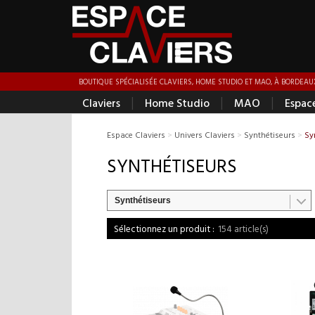
BOUTIQUE SPÉCIALISÉE CLAVIERS, HOME STUDIO ET MAO, À BORDEAUX
|
|
|
Claviers
Home Studio
MAO
Espac
Espace Claviers
>
Univers Claviers
>
Synthétiseurs
>
Sy
SYNTHÉTISEURS
Synthétiseurs
154 article(s)