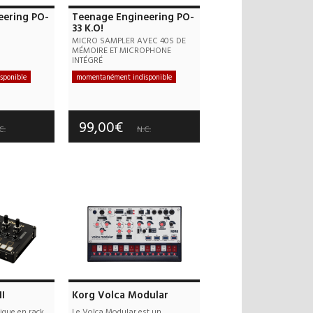
eering PO-
Teenage Engineering PO-
33 K.O!
MICRO SAMPLER AVEC 40S DE
MÉMOIRE ET MICROPHONE
INTÉGRÉ
sponible
momentanément indisponible
 offerts
Frais de port offerts
 an(s)
Garantie :
3 an(s)
99,00€
C.
N.C.
I
Korg Volca Modular
ique en rack
Le Volca Modular est un