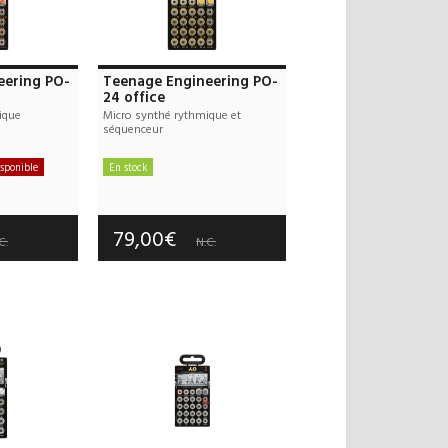
eering PO-
Teenage Engineering PO-
24 office
ique
Micro synthé rythmique et
séquenceur
sponible
En stock
: 10,00€
Frais de port : 10,00€
 an(s)
Garantie :
3 an(s)
79,00€
C.
N.C.