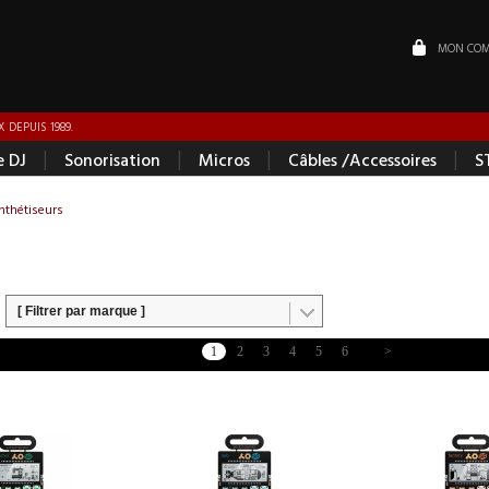
MON COM
 DEPUIS 1989.
|
|
|
|
e DJ
Sonorisation
Micros
Câbles /Accessoires
S
nthétiseurs
[ Filtrer par marque ]
1
2
3
4
5
6
>