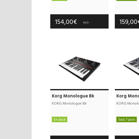
Frais de port offerts
Frais d
Garantie :
3 an(s)
Garan
154,00€
159,0
N.C.
Korg Monologue Bk
Korg Mono
KORG Monologue Bk
KORG Monolo
En stock
Sous 7 jours
Frais de port offerts
Frais d
Garantie :
3 an(s)
Garan