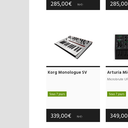
285,00€
285,0
N.C.
Korg Monologue SV
Arturia M
Microbrute UF
Sous 7 jours
Sous 7 jours
Frais de port offerts
Frais d
Garantie :
3 an(s)
Garan
339,00€
349,0
N.C.