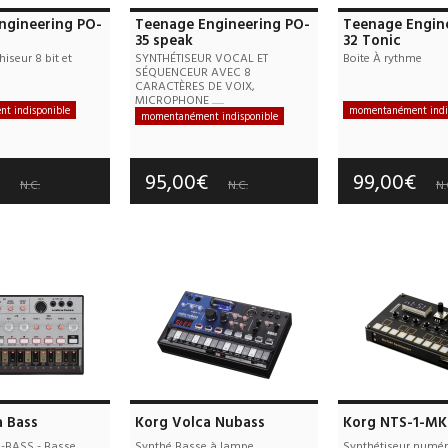
ngineering PO-
Teenage Engineering PO-
Teenage Engin
35 speak
32 Tonic
iseur 8 bit et
SYNTHÉTISEUR VOCAL ET
Boite À rythme
SÉQUENCEUR AVEC 8
CARACTÈRES DE VOIX,
MICROPHONE ......
t indisponible
momentanément indi
momentanément indisponible
e port offerts
Frais de port
Frais de port offerts
tie :
3 an(s)
Garantie :
3
Garantie :
3 an(s)
€
95,00€
99,00€
N.C.
N.C.
N.
a Bass
Korg Volca Nubass
Korg NTS-1-MKI
BASS - Basse
Synthé Basse à lampe
Synthétiseur numér