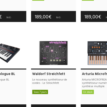
e port offerts
Frais de port offerts
Frais de port
tie :
-- an(s)
Garantie :
3 an(s)
Garantie :
3
0€
189,00€
189,00€
N.C.
N.C.
N
logue BL
Waldorf Streichfett
Arturia Microf
gue BL
Le nouveau synthétiseur de
Arturia MICROFREA
cordes : Le Streichfett
synthétiseur numér
synthèse multiple.
Sous 7 jours
En stock
e port offerts
Frais de port offerts
Frais de port
tie :
3 an(s)
Garantie :
3 an(s)
Garantie :
3