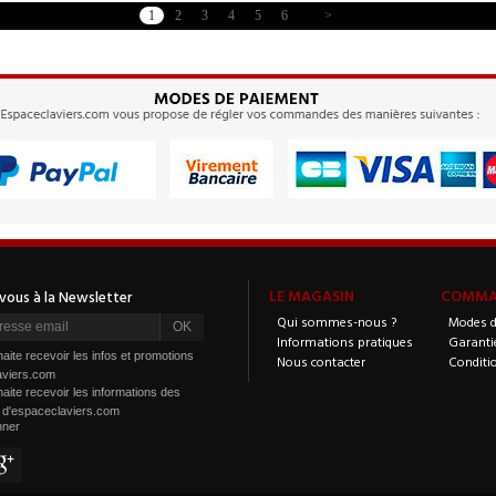
1
2
3
4
5
6
>
LE MAGASIN
COMMAN
Qui sommes-nous ?
Modes d
Informations pratiques
Garanti
aite recevoir les infos et promotions
Nous contacter
Conditi
aviers.com
aite recevoir les informations des
s d'espaceclaviers.com
nner