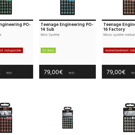
ngineering PO-
Teenage Engineering PO-
Teenage Engin
14 Sub
16 Factory
e
Mini Synthé
Micro synthé mélod
t indisponible
En stock
momentanément indi
e port : 10,00€
Frais de port : 10,00€
Frais de port 
tie :
3 an(s)
Garantie :
3 an(s)
Garantie :
3
€
79,00€
79,00€
N.C.
N.C.
N.