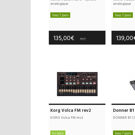
analogique
analogique
Sous 7 jours
Sous 7 jours
Frais de port offerts
Frais d
Garantie :
3 an(s)
Garan
135,00€
139,0
N.C.
Korg Volca FM rev2
Donner B1
KORG Volca FM rev2
DONNER B1 Cl
En stock
Sous 7 jours