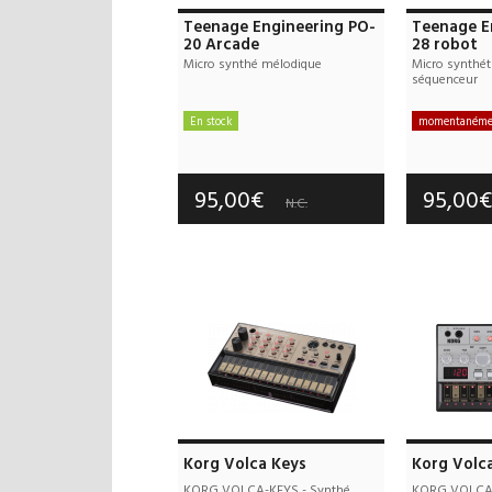
Teenage Engineering PO-
Teenage E
20 Arcade
28 robot
Micro synthé mélodique
Micro synthéth
séquenceur
En stock
momentanémen
Frais de port offerts
Frais d
Garantie :
3 an(s)
Garan
95,00€
95,00
N.C.
Korg Volca Keys
Korg Volc
KORG VOLCA-KEYS - Synthé
KORG VOLCA-