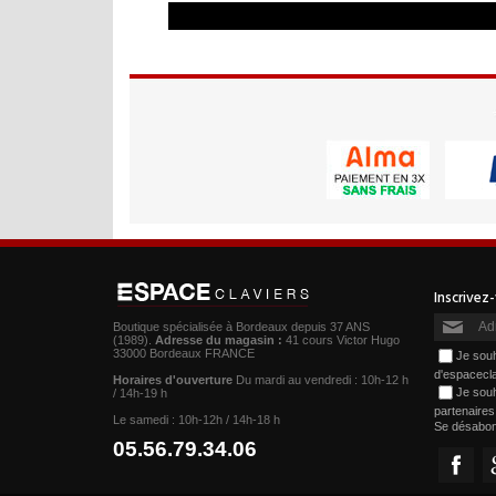
Boutique spécialisée à Bordeaux depuis 37 ANS
(1989).
Adresse du magasin :
41 cours Victor Hugo
33000 Bordeaux FRANCE
Je souh
d'espacecl
Horaires d'ouverture
Du mardi au vendredi : 10h-12 h
Je souh
/ 14h-19 h
partenaire
Le samedi : 10h-12h / 14h-18 h
Se désabo
05.56.79.34.06