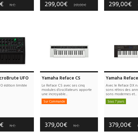
0€
299,00€
299,00€
N.C.
261,00€
icroBrute UFO
Yamaha Reface CS
Yamaha Reface
O édition limitée
Le Reface CS avec ses cinq
Avec le Reface DX 
modules d’oscillateurs apporte
sons rétros des an
une incroyable...
sons modernes et...
Sur Commande
Sous 7 jours
e port offerts
Frais de port offerts
Frais de port
tie :
3 an(s)
Garantie :
3 an(s)
Garantie :
3
0€
379,00€
379,00€
N.C.
N.C.