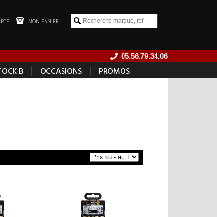
PTE
MON PANIER
05.56.79.34.06
|
|
TOCK B
OCCASIONS
PROMOS