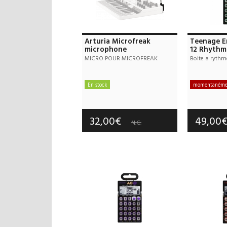
Arturia Microfreak
Teenage E
microphone
12 Rhythm
MICRO POUR MICROFREAK
Boite a rythm
En stock
momentanémen
Frais de port : 10,00€
Frais d
Garantie :
3 an(s)
Garan
32,00€
49,00
N.C.