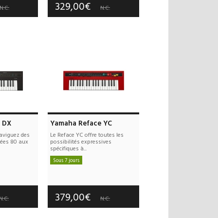
329,00€
N.C.
N.C.
 DX
Yamaha Reface YC
naviguez des
Le Reface YC offre toutes les
nées 80 aux
possibilités expressives
spécifiques à...
Sous 7 jours
 offerts
Frais de port offerts
 an(s)
Garantie :
3 an(s)
379,00€
N.C.
N.C.