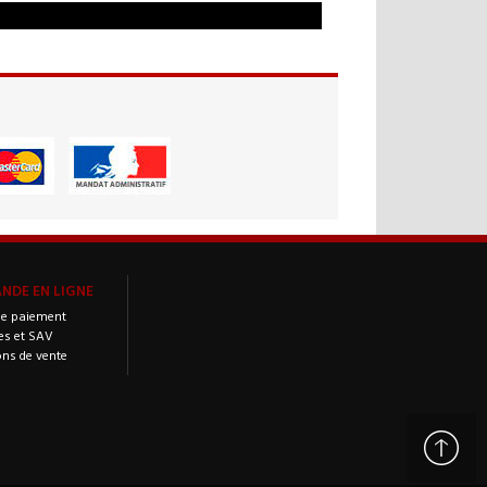
DE EN LIGNE
e paiement
es et SAV
ons de vente