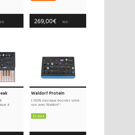
 offerts
Frais de port offerts
 an(s)
Garantie :
3 an(s)
269,00€
.C.
N.C.
reak
Waldorf ‍Protein
K
‍L'ADN classique boostez votre
ique à
son avec Waldorf !
En stock
 offerts
Frais de port offerts
 an(s)
Garantie :
3 an(s)