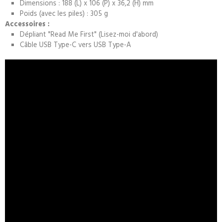
Dimensions : 188 (L) x 106 (P) x 36,2 (H) mm
Poids (avec les piles) : 305 g
Accessoires :
Dépliant "Read Me First" (Lisez-moi d'abord)
Câble USB Type-C vers USB Type-A