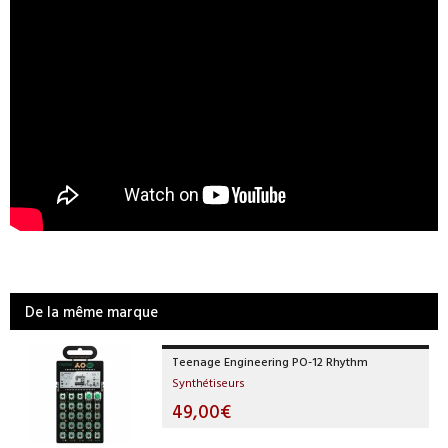
De la même marque
Teenage Engineering PO-12 Rhythm
Synthétiseurs
49,00€