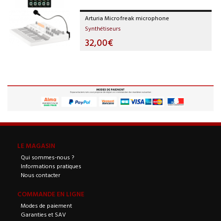
Arturia Microfreak microphone
Synthétiseurs
32,00€
LE MAGASIN
Qui sommes-nous ?
Informations pratiques
Nous contacter
COMMANDE EN LIGNE
Modes de paiement
Garanties et SAV