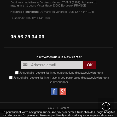
Boutique spécialisée à Bordeaux depuis 37 ANS (1989).
Adresse du
magasin :
41 cours Victor Hugo 33000 Bordeaux FRANCE
Horaires d'ouverture
Du mardi au vendredi : 10h-12 h / 14h-19 h
Le samedi : 10h-12h / 14h-18 h
05.56.79.34.06
Je souhaite recevoir les infos et promotions d'espaceclaviers.com
Je souhaite recevoir les informations des partenaires d'espaceclaviers.com
Se désabonner
|
C.G.V.
Contact
En poursuivant votre navigation sur ce site, vous acceptez l'utilisation de Google Analytics
afin d'améliorer l'expérience utilisateur par l'analyse de statistiques anonymes de visites.