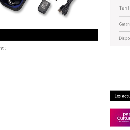
Tarif
Garant
Dispon
t :
Les act