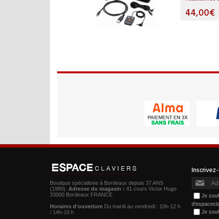
44,00€
Boutique spécialisée à Bordeaux depuis 37 ANS
(1989).
Adresse du magasin :
41 cours Victor Hugo
33000 Bordeaux FRANCE
Je souh
d'espacecl
Horaires d'ouverture
Du mardi au vendredi : 10h-12 h
Je souh
/ 14h-19 h