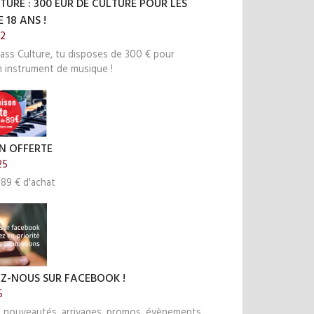
TURE : 300 EUR DE CULTURE POUR LES
 18 ANS !
22
ass Culture, tu disposes de 300 € pour
n instrument de musique !
N OFFERTE
25
 89 € d'achat
EZ-NOUS SUR FACEBOOK !
5
s nouveautés, arrivages, promos, évènements