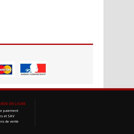
DE EN LIGNE
e paiement
es et SAV
ons de vente