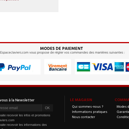
LE MAGASIN
COMMAN
Qui sommes-nous ?
Modes d
Informations pratiques
Garanti
aite recevoir les infos et promotions
Nous contacter
Conditi
aviers.com
aite recevoir les informations des