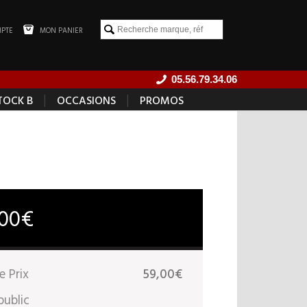
PTE
MON PANIER
05.56.79.34.06
|
|
TOCK B
OCCASIONS
PROMOS
,00€
e Prix
59,00€
public