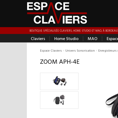
BOUTIQUE SPÉCIALISÉE CLAVIERS, HOME STUDIO ET MAO, À BORDEAUX
|
|
|
Claviers
Home Studio
MAO
Espac
Espace Claviers
>
Univers Sonorisation
>
Enregistreurs
ZOOM APH-4E