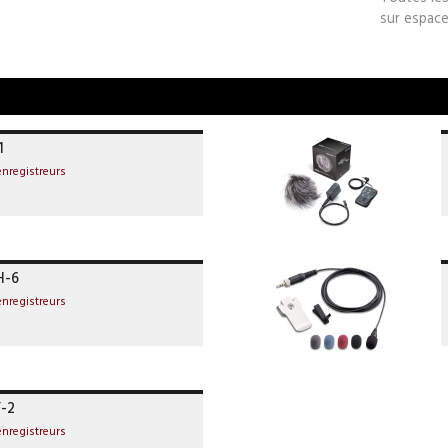
sur espace
1
enregistreurs
H-6
enregistreurs
-2
enregistreurs