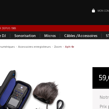
MON COM
 DEPUIS 1989.
|
|
|
|
e DJ
Sonorisation
Micros
Câbles /Accessoires
S
 numériques
>
Accessoires enregistreurs
>
Zoom
>
Aph-4e
59
Notr
Prix 