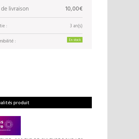
 de livraison
10,00€
ie :
3 an(s)
ibilité :
En stock
ualités produit