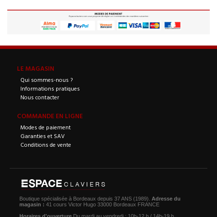
LE MAGASIN
Qui sommes-nous ?
Informations pratiques
Nous contacter
COMMANDE EN LIGNE
Modes de paiement
Garanties et SAV
Conditions de vente
Boutique spécialisée à Bordeaux depuis 37 ANS (1989).
Adresse du
magasin :
41 cours Victor Hugo 33000 Bordeaux FRANCE
Horaires d'ouverture
Du mardi au vendredi : 10h-12 h / 14h-19 h