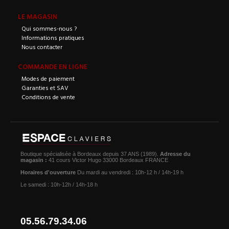
LE MAGASIN
Qui sommes-nous ?
Informations pratiques
Nous contacter
COMMANDE EN LIGNE
Modes de paiement
Garanties et SAV
Conditions de vente
Boutique spécialisée à Bordeaux depuis 37 ANS (1989).
Adresse du
magasin :
41 cours Victor Hugo 33000 Bordeaux FRANCE
Horaires d'ouverture
Du mardi au vendredi : 10h-12 h / 14h-19 h
Le samedi : 10h-12h / 14h-18 h
05.56.79.34.06