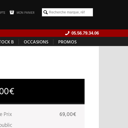
PTE
MON PANIER
05.56.79.34.06
|
|
TOCK B
OCCASIONS
PROMOS
,00€
e Prix
69,00€
public