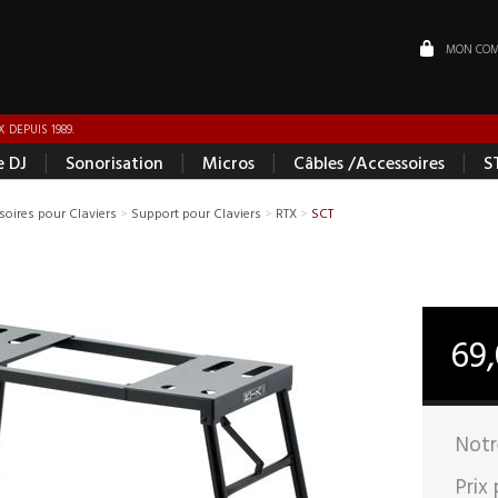
MON COM
 DEPUIS 1989.
|
|
|
|
e DJ
Sonorisation
Micros
Câbles /Accessoires
S
soires pour Claviers
>
Support pour Claviers
>
RTX
>
SCT
69
Notr
Prix 