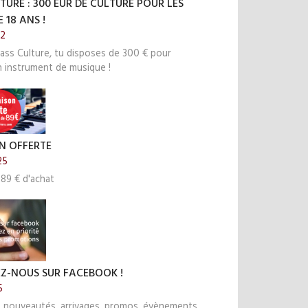
TURE : 300 EUR DE CULTURE POUR LES
 18 ANS !
22
ass Culture, tu disposes de 300 € pour
n instrument de musique !
N OFFERTE
25
 89 € d'achat
EZ-NOUS SUR FACEBOOK !
5
s nouveautés, arrivages, promos, évènements