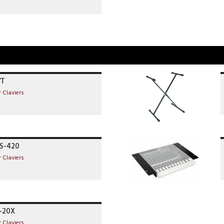
/T
 Claviers
WS-420
 Claviers
-20X
 Claviers