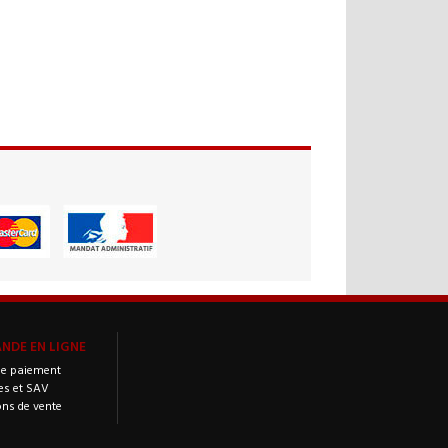
DE EN LIGNE
e paiement
es et SAV
ons de vente