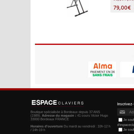
79,00€
Boutique spécialisée à Bordeaux depuis 37 ANS
(1989).
Adresse du magasin :
41 cours Victor Hugo
33000 Bordeaux FRANCE
Je souh
d'espacecl
Horaires d'ouverture
Du mardi au vendredi : 10h-12 h
Je souh
/ 14h-19 h