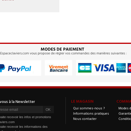
LE MAGASIN
COMMAN
Qui sommes-nous ?
Modes d
Informations pratiques
Garanti
aite recevoir les infos et promotions
Nous contacter
Conditi
aviers.com
aite recevoir les informations des