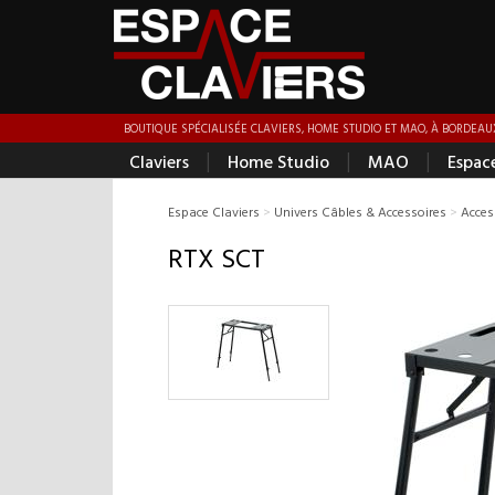
BOUTIQUE SPÉCIALISÉE CLAVIERS, HOME STUDIO ET MAO, À BORDEAUX
|
|
|
Claviers
Home Studio
MAO
Espac
Espace Claviers
>
Univers Câbles & Accessoires
>
Acces
RTX SCT