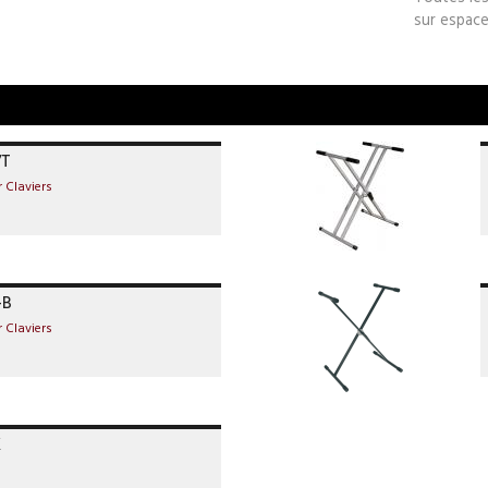
sur espace
/T
 Claviers
-B
 Claviers
X