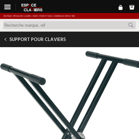
BOUTIQUE SPÉCIALISÉE CLAVIERS, HOME STUDIO ET MAO, À BORDEAUX DEPUIS 1989.
RTX RX40-B
SUPPORT POUR CLAVIERS