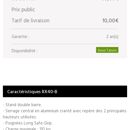
Prix public
Tarif de livraison
10,00€
Garantie :
2 an(s)
Disponibilité :
Sous 7 jours
Caractéristiques RX40-B
- Stand double barre.
- Serrage central en aluminium cranté avec repère des 2 principales
hauteurs utilisées.
- Poignées Long Safe-Grip.
- Charge maximale : 110 kg.