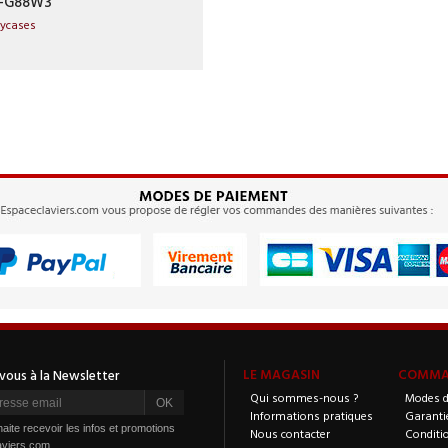
C-G88W3
lycases
LE MAGASIN
COMMAN
Qui sommes-nous ?
Modes d
Informations pratiques
Garanti
aite recevoir les infos et promotions
Nous contacter
Conditi
aviers.com