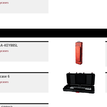
lycases
SA-KEY88SL
lycases
case 6
lycases