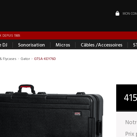
MON COM
 DEPUIS 1989.
|
|
|
|
e DJ
Sonorisation
Micros
Câbles /Accessoires
S
& Flycases
>
Gator
>
GTSA-KEY76D
41
Notr
Prix 