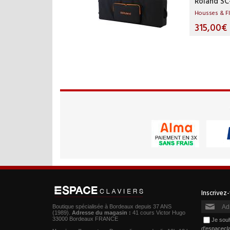
Roland S
Housses & F
315,00€
Boutique spécialisée à Bordeaux depuis 37 ANS
(1989).
Adresse du magasin :
41 cours Victor Hugo
33000 Bordeaux FRANCE
Je souh
d'espacecl