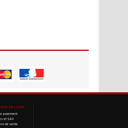
DE EN LIGNE
e paiement
es et SAV
ons de vente