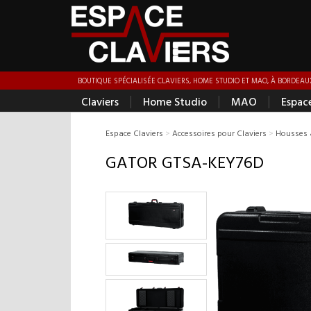
BOUTIQUE SPÉCIALISÉE CLAVIERS, HOME STUDIO ET MAO, À BORDEAUX
|
|
|
Claviers
Home Studio
MAO
Espac
Espace Claviers
>
Accessoires pour Claviers
>
Housses 
GATOR GTSA-KEY76D