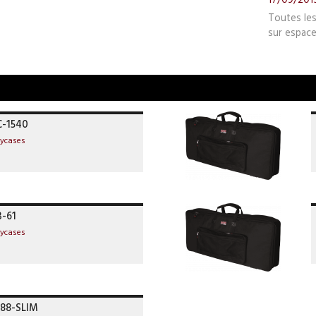
Toutes le
sur espace
C-1540
lycases
-61
lycases
-88-SLIM