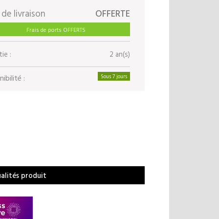
 de livraison
OFFERTE
Frais de ports OFFERTS
ie :
2 an(s)
ibilité :
Sous 7 jours
ualités produit