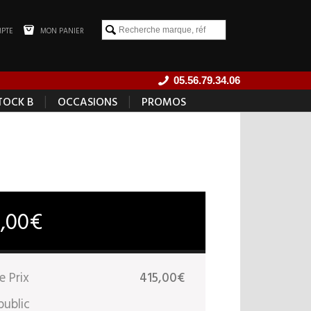
PTE
MON PANIER
05.56.79.34.06
|
|
TOCK B
OCCASIONS
PROMOS
5,00€
e Prix
415,00€
public