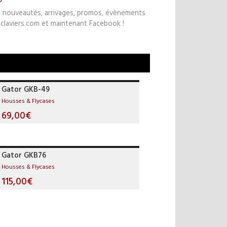
s nouveautés, arrivages, promos, évènements
claviers.com et maintenant Facebook !
Gator GKB-49
Housses & Flycases
69,00€
Gator GKB76
Housses & Flycases
115,00€