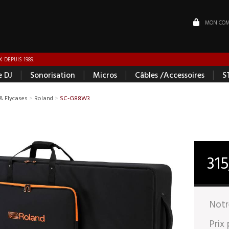
MON COM
 DEPUIS 1989.
|
|
|
|
e DJ
Sonorisation
Micros
Câbles /Accessoires
S
& Flycases
>
Roland
>
SC-G88W3
31
Notr
Prix 