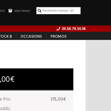
PTE
MON PANIER
05.56.79.34.06
|
|
TOCK B
OCCASIONS
PROMOS
5,00€
e Prix
315,00€
public