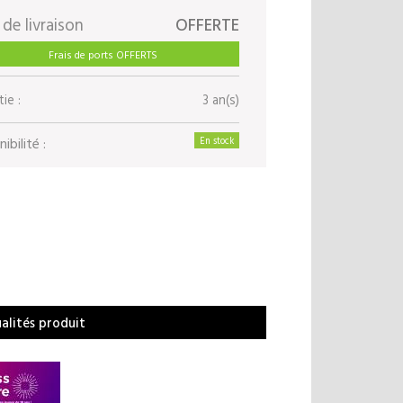
 de livraison
OFFERTE
Frais de ports OFFERTS
ie :
3 an(s)
ibilité :
En stock
ualités produit