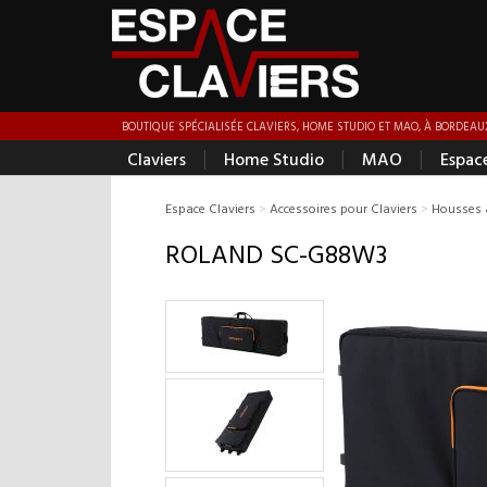
BOUTIQUE SPÉCIALISÉE CLAVIERS, HOME STUDIO ET MAO, À BORDEAUX
|
|
|
Claviers
Home Studio
MAO
Espac
Espace Claviers
>
Accessoires pour Claviers
>
Housses 
ROLAND SC-G88W3