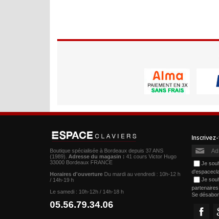
Boutique spécialisée à Bordeaux depuis 37 ANS
(1989).
Adresse du magasin :
41 cours Victor Hugo
33000 Bordeaux FRANCE
Je souh
d'espacecl
Horaires d'ouverture
Du mardi au vendredi : 10h-12 h
Je souh
/ 14h-19 h
partenaire
Le samedi : 10h-12h / 14h-18 h
Se désabo
05.56.79.34.06