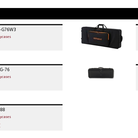
C-G76W3
lycases
PG-76
lycases
-88
lycases
€