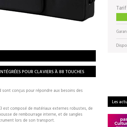
Tarif
Garant
Dispon
 INTÉGRÉES POUR CLAVIERS À 88 TOUCHES
nd sont conçus pour répondre aux besoins des
Les act
W3 est composé de matériaux externes robustes, de
 mousse de rembourrage interne, et de sangles
trument lors de son transport.