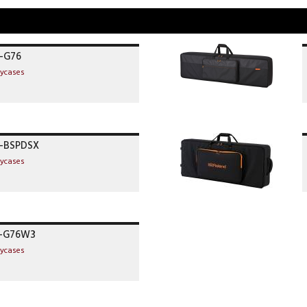
B-G76
lycases
B-BSPDSX
lycases
C-G76W3
lycases