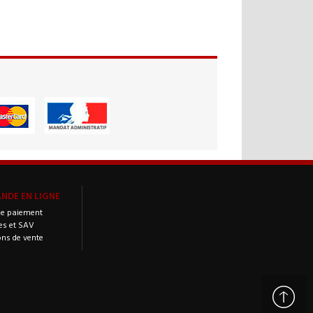
DE EN LIGNE
e paiement
es et SAV
ons de vente