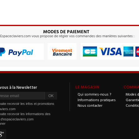
LE MAGASIN
COMMAN
Qui sommes-nous ?
Modes d
Informations pratiques
Garanti
aite recevoir les infos et promotions
Nous contacter
Conditi
aviers.com
aite recevoir les informations des
s d'espaceclaviers.com
nner