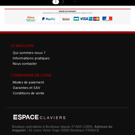
1
2
>
LE MAGASIN
Qui sommes-nous ?
Informations pratiques
Nous contacter
COMMANDE EN LIGNE
Modes de paiement
Garanties et SAV
Conditions de vente
Boutique spécialisée à Bordeaux depuis 37 ANS (1989).
Adresse du
magasin :
41 cours Victor Hugo 33000 Bordeaux FRANCE