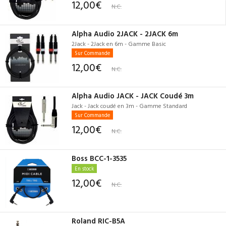
12,00€
N.C.
Alpha Audio 2JACK - 2JACK 6m
2Jack - 2Jack en 6m - Gamme Basic
Sur Commande
12,00€
N.C.
Alpha Audio JACK - JACK Coudé 3m
Jack - Jack coudé en 3m - Gamme Standard
Sur Commande
12,00€
N.C.
Boss BCC-1-3535
En stock
12,00€
N.C.
Roland RIC-B5A