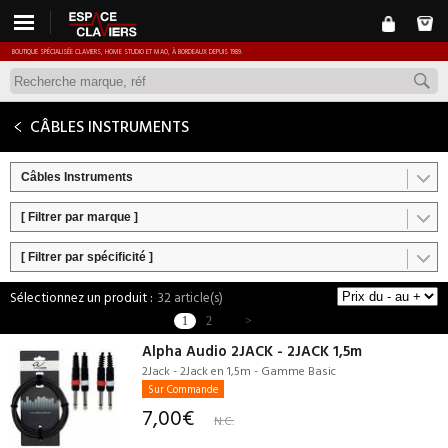
BOUTIQUE SPÉCIALISÉE CLAVIERS, HOME STUDIO ET MAO, À BORDEAUX DEPUIS 1989.
CÂBLES INSTRUMENTS
Câbles Instruments
[ Filtrer par marque ]
[ Filtrer par spécificité ]
32 article(s)
1
2
>
Alpha Audio 2JACK - 2JACK 1,5m
2Jack - 2Jack en 1,5m - Gamme Basic
Sur Commande
7,00€
N.C.