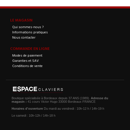
LE MAGASIN
Qui sommes-nous ?
Informations pratiques
Nous contacter
COMMANDE EN LIGNE
Modes de paiement
Garanties et SAV
Conditions de vente
Boutique spécialisée à Bordeaux depuis 37 ANS (1989).
Adresse du
magasin :
41 cours Victor Hugo 33000 Bordeaux FRANCE
Horaires d'ouverture
Du mardi au vendredi : 10h-12 h / 14h-19 h
Le samedi : 10h-12h / 14h-18 h