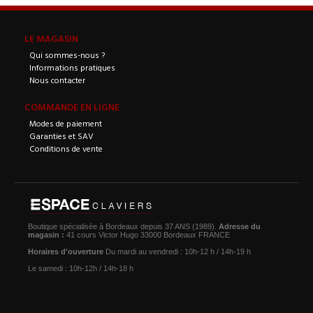
LE MAGASIN
Qui sommes-nous ?
Informations pratiques
Nous contacter
COMMANDE EN LIGNE
Modes de paiement
Garanties et SAV
Conditions de vente
Boutique spécialisée à Bordeaux depuis 37 ANS (1989).
Adresse du
magasin :
41 cours Victor Hugo 33000 Bordeaux FRANCE
Horaires d'ouverture
Du mardi au vendredi : 10h-12 h / 14h-19 h
Le samedi : 10h-12h / 14h-18 h