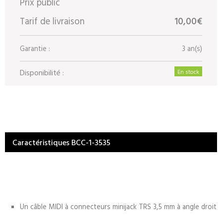
Prix public
Tarif de livraison
10,00€
Garantie :
3 an(s)
Disponibilité :
En stock
Caractéristiques BCC-1-3535
Un câble MIDI à connecteurs minijack TRS 3,5 mm à angle droit