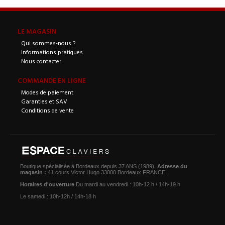
LE MAGASIN
Qui sommes-nous ?
Informations pratiques
Nous contacter
COMMANDE EN LIGNE
Modes de paiement
Garanties et SAV
Conditions de vente
Boutique spécialisée à Bordeaux depuis 37 ANS (1989).
Adresse du
magasin :
41 cours Victor Hugo 33000 Bordeaux FRANCE
Horaires d'ouverture
Du mardi au vendredi : 10h-12 h / 14h-19 h
Le samedi : 10h-12h / 14h-18 h