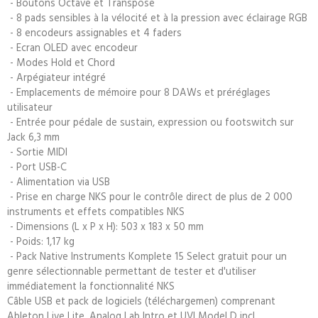
- Boutons Octave et Transpose
- 8 pads sensibles à la vélocité et à la pression avec éclairage RGB
- 8 encodeurs assignables et 4 faders
- Ecran OLED avec encodeur
- Modes Hold et Chord
- Arpégiateur intégré
- Emplacements de mémoire pour 8 DAWs et préréglages
utilisateur
- Entrée pour pédale de sustain, expression ou footswitch sur
Jack 6,3 mm
- Sortie MIDI
- Port USB-C
- Alimentation via USB
- Prise en charge NKS pour le contrôle direct de plus de 2 000
instruments et effets compatibles NKS
- Dimensions (L x P x H): 503 x 183 x 50 mm
- Poids: 1,17 kg
- Pack Native Instruments Komplete 15 Select gratuit pour un
genre sélectionnable permettant de tester et d'utiliser
immédiatement la fonctionnalité NKS
Câble USB et pack de logiciels (téléchargemen) comprenant
Ableton Live Lite, Analog Lab Intro et UVI Model D incl.