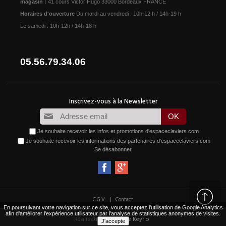
magasin :
41 cours Victor Hugo 33000 Bordeaux FRANCE
Horaires d'ouverture
Du mardi au vendredi : 10h-12 h / 14h-19 h
Le samedi : 10h-12h / 14h-18 h
05.56.79.34.06
Je souhaite recevoir les infos et promotions d'espaceclaviers.com
Je souhaite recevoir les informations des partenaires d'espaceclaviers.com
Se désabonner
|
C.G.V.
Contact
En poursuivant votre navigation sur ce site, vous acceptez l'utilisation de Google Analytics
afin d'améliorer l'expérience utilisateur par l'analyse de statistiques anonymes de visites.
Réalisation :
Agence Keyrio