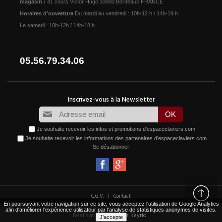
magasin :
41 cours Victor Hugo 33000 Bordeaux FRANCE
Horaires d'ouverture
Du mardi au vendredi : 10h-12 h / 14h-19 h
Le samedi : 10h-12h / 14h-18 h
05.56.79.34.06
Je souhaite recevoir les infos et promotions d'espaceclaviers.com
Je souhaite recevoir les informations des partenaires d'espaceclaviers.com
Se désabonner
|
C.G.V.
Contact
En poursuivant votre navigation sur ce site, vous acceptez l'utilisation de Google Analytics
afin d'améliorer l'expérience utilisateur par l'analyse de statistiques anonymes de visites.
Réalisation :
Agence Keyrio