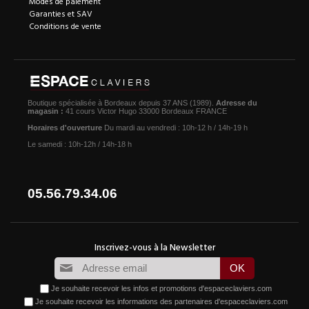
Modes de paiement
Garanties et SAV
Conditions de vente
Boutique spécialisée à Bordeaux depuis 37 ANS (1989).
Adresse du
magasin :
41 cours Victor Hugo 33000 Bordeaux FRANCE
Horaires d'ouverture
Du mardi au vendredi : 10h-12 h / 14h-19 h
Le samedi : 10h-12h / 14h-18 h
05.56.79.34.06
Je souhaite recevoir les infos et promotions d'espaceclaviers.com
Je souhaite recevoir les informations des partenaires d'espaceclaviers.com