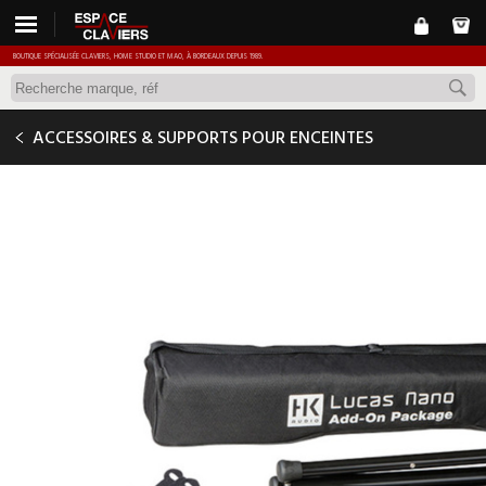
BOUTIQUE SPÉCIALISÉE CLAVIERS, HOME STUDIO ET MAO, À BORDEAUX DEPUIS 1989.
HK AUDIO ADD ON PACKAGE
ACCESSOIRES & SUPPORTS POUR ENCEINTES