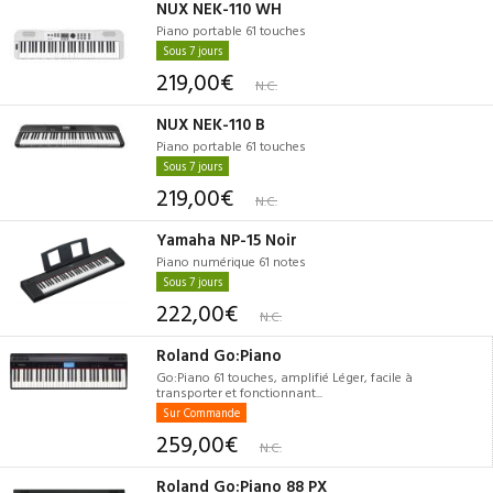
NUX NEK-110 WH
Piano portable 61 touches
Sous 7 jours
219,00€
N.C.
NUX NEK-110 B
Piano portable 61 touches
Sous 7 jours
219,00€
N.C.
Yamaha NP-15 Noir
Piano numérique 61 notes
Sous 7 jours
222,00€
N.C.
Roland Go:Piano
Go:Piano 61 touches, amplifié Léger, facile à
transporter et fonctionnant...
Sur Commande
259,00€
N.C.
Roland Go:Piano 88 PX