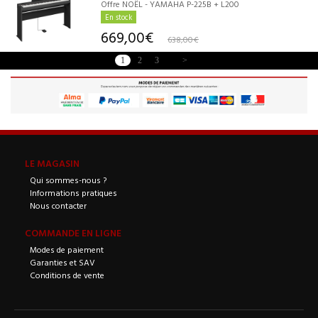
Offre NOËL - YAMAHA P-225B + L200
En stock
669,00€
638,00€
1
2
3
>
LE MAGASIN
Qui sommes-nous ?
Informations pratiques
Nous contacter
COMMANDE EN LIGNE
Modes de paiement
Garanties et SAV
Conditions de vente