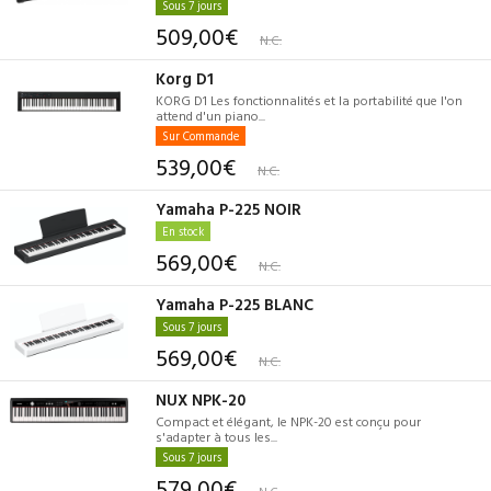
Sous 7 jours
509,00€
N.C.
Korg D1
KORG D1 Les fonctionnalités et la portabilité que l'on
attend d'un piano...
Sur Commande
539,00€
N.C.
Yamaha P-225 NOIR
En stock
569,00€
N.C.
Yamaha P-225 BLANC
Sous 7 jours
569,00€
N.C.
NUX NPK-20
Compact et élégant, le NPK-20 est conçu pour
s'adapter à tous les...
Sous 7 jours
579,00€