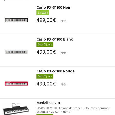
Casio PX-S1100 Noir
En stock
499,00€
N.C.
Casio PX-S1100 Blanc
Sous 7 jours
499,00€
N.C.
Casio PX-S1100 Rouge
Sous 7 jours
499,00€
N.C.
Medeli SP 201
SP201/BK MEDELI piano de scène 88 touches hammer
action, 2 x 20W, finition...