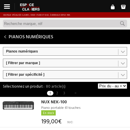
BOUTIQUE SPÉCIALISÉE CLAVIERS, HOME STUDIO ET MAO, À BORDEAUX DEPUIS 1989.
PIANOS NUMÉRIQUES
Pianos numériques
[ Filtrer par marque ]
[ Filtrer par spécificité ]
80 article(s)
1
2
3
>
NUX NEK-100
Piano portable 61 touches
En stock
199,00€
N.C.