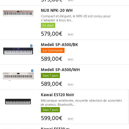
N.C.
NUX NPK-20 WH
Compact et élégant, le NPK-20 est conçu pour
s'adapter à tous les...
En stock
579,00€
N.C.
Medeli SP-A500/BK
Sur Commande
589,00€
N.C.
Medeli SP-A500/WH
Sous 7 jours
589,00€
N.C.
Kawai ES120 Noir
Mécanique améliorée, nouvelle sélection de sonorités
de pianos, Bluetooth,...
Sous 7 jours
599,00€
N.C.
Kawai ES120 w