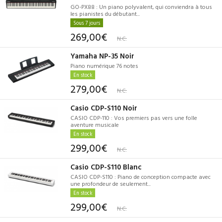
GO-PX88 : Un piano polyvalent, qui conviendra à tous
les pianistes du débutant...
Sous 7 jours
269,00€
N.C.
Yamaha NP-35 Noir
Piano numérique 76 notes
En stock
279,00€
N.C.
Casio CDP-S110 Noir
CASIO CDP-110 : Vos premiers pas vers une folle
aventure musicale
En stock
299,00€
N.C.
Casio CDP-S110 Blanc
CASIO CDP-S110 : Piano de conception compacte avec
une profondeur de seulement...
En stock
299,00€
N.C.