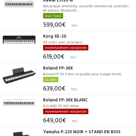
Mécanique améliorée, nouvelle sélection de sonorités
de pianos, Bluetooth,...
Sous 7 jours
599,00€
N.C.
Korg XE-20
88 notes avec arrangeur
momentanément indisponible
619,00€
N.C.
Roland FP-30X
Roland FP-30 X Noir la qualité pour budget limité,
En stock
639,00€
N.C.
Roland FP-30X BLANC
ROLAND FP-30X White
momentanément indisponible
649,00€
N.C.
Yamaha P-225 NOIR + STAND EN BOIS