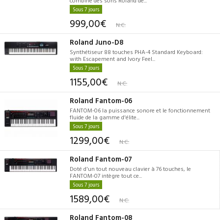
combine des sons Roland de...
Sous 7 jours
999,00€
N.C.
Roland Juno-D8
Synthétiseur 88 touches PHA-4 Standard Keyboard:
with Escapement and Ivory Feel...
Sous 7 jours
1155,00€
N.C.
Roland Fantom-06
FANTOM-06 la puissance sonore et le fonctionnement
fluide de la gamme d'élite...
Sous 7 jours
1299,00€
N.C.
Roland Fantom-07
Doté d'un tout nouveau clavier à 76 touches, le
FANTOM-07 intègre tout ce...
Sous 7 jours
1589,00€
N.C.
Roland Fantom-08