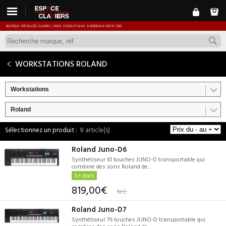
BOUTIQUE SPÉCIALISÉE CLAVIERS, HOME STUDIO ET MAO, À BORDEAUX DEPUIS 1989.
WORKSTATIONS ROLAND
Workstations
Roland
9 article(s)
Roland Juno-D6
Synthétiseur 61 touches JUNO-D transportable qui
combine des sons Roland de...
En stock
819,00€
N.C.
Roland Juno-D7
Synthétiseur 76 touches JUNO-D transportable qui