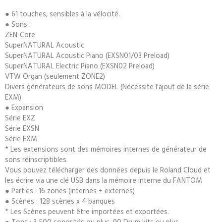
● 61 touches, sensibles à la vélocité.
● Sons :
ZEN-Core
SuperNATURAL Acoustic
SuperNATURAL Acoustic Piano (EXSN01/03 Preload)
SuperNATURAL Electric Piano (EXSN02 Preload)
VTW Organ (seulement ZONE2)
Divers générateurs de sons MODEL (Nécessite l'ajout de la série
EXM)
● Expansion
Série EXZ
Série EXSN
Série EXM
* Les extensions sont des mémoires internes de générateur de
sons réinscriptibles.
Vous pouvez télécharger des données depuis le Roland Cloud et
les écrire via une clé USB dans la mémoire interne du FANTOM
● Parties : 16 zones (internes + externes)
● Scènes : 128 scènes x 4 banques
* Les Scènes peuvent être importées et exportées.
● Tons : 3 500 sonorités ou plus, 90 Drum kits ou plus