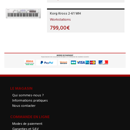
Korg Kross 2-61 WH
Workstations
799,00€
LE MAGASIN
Qui sommes-nous ?
Informations pratiques
Nous contacter
COMMANDE EN LIGNE
Modes de paiement
Garanties et SAV