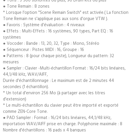
● Tone Remain : 8 zones
* Lorsque l'option "Scene Remain Switch" est activée.( La fonction
Tone Remain ne s'applique pas aux sons d'orgue VTW ).
● Favoris : Système d'évaluation : 4 niveaux
● Effets : Multi-Effets : 16 systèmes, 90 types, Part EQ : 16
systèmes
● Vocoder : Bande : 13, 20, 32, Type : Mono, Stéréo
● Séquenceur : Pistes MIDI : 16, Groupe : 16
● Patterns : 8 (pour chaque piste), Longueur du pattern: 32
mesures
● Sampler : Clavier -Multi-échantillon Format : 16/24 bits linéaires,
44,1/48 kHz, WAV/AIFF,
Durée d'échantillonnage : Le maximum est de 2 minutes 44
secondes (1 échantillon).
* Un total d'environ 256 Mo (à partager avec les titres
d'extension)
* Le multi-échantillon du clavier peut être importé et exporté
comme ZEN-Core Tone.
● PAD Sampler : Format : 16/24 bits linéaires, 44,1/48 kHz,
importation WAV/AIFF prise en charge. Polyphonie maximale : 8
Nombre d'échantillons : 16 pads x 4 banques