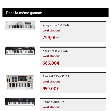
Dans la même gamme
Korg Kross 2-61 WH
Workstations
799,00€
Korg Kross 2-61 MB
Workstations
666,00€
Akai MPC Key 37 G2
Workstations
959,00€
Roland Juno-D7
Workstations