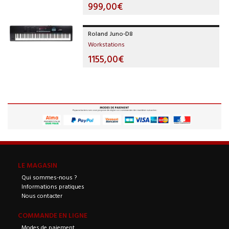
999,00€
Roland Juno-D8
Workstations
1155,00€
LE MAGASIN
Qui sommes-nous ?
Informations pratiques
Nous contacter
COMMANDE EN LIGNE
Modes de paiement