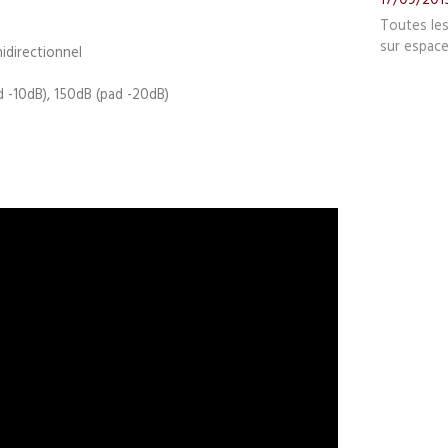
Toutes le
sur espace
nidirectionnel
d -10dB), 150dB (pad -20dB)