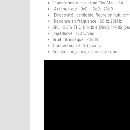
Transformateur custom CineMag USA
Atténuateur : 0dB, -10dB, -20dB
Directivité : cardioïde, figure en huit, om
Réponse en fréquence : 20Hz 20kHz
SPL : 0.5% THD à 1kHz à 138dB, 144dB (pa
Impédance : 150 Ohms
Bruit intrinsèque : -115dB
Connecteur : XLR 3 points
Suspension, pince, et housse fourni