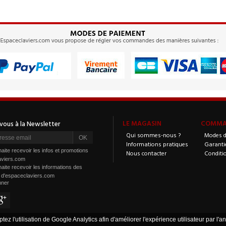
LE MAGASIN
COMMAN
Qui sommes-nous ?
Modes d
Informations pratiques
Garanti
aite recevoir les infos et promotions
Nous contacter
Conditi
aviers.com
aite recevoir les informations des
s d'espaceclaviers.com
nner
tez l'utilisation de Google Analytics afin d'améliorer l'expérience utilisateur par l'