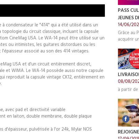
PASS CUL
JEUNES DE
14/06/20
 à condensateur le "414" qui a été utilisé dans un
 topologie du circuit classique, incluant la capsule
Grâce au P
stom CineMag USA. Le WA-14 peut être utilisé sur un
acquérir u
es ou intimistes, les guitares distordues ou les
 l'épaisseur associé au son des 414 vintages.
Mag USA et d'un circuit entièrement discret,
ale et WIMA. Le WA-14 possède aussi notre capsule
LIVRAISO
ui reproduit la capsule vintage CK12, entièrement en
08/08/20
.
à partir de
avec pad et directivité variable
nt en laiton, double membrane, double plaque
 d'épaisseur, pulvérisée à l'or 24k, Mylar NOS
REJOIGN
17/09/201