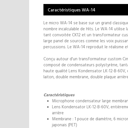
Caractéristiques WA-14
Le micro WA-14 se base sur un grand classique
nombre incalculable de Hits. Le WA-14 utilise la
tant convoitée CK12 et un transformateur cu
large panel de sources comme les voix puissant
percussions. Le WA-14 reproduit le réalisme et
Conçu autour d'un transformateur custom Cine
composé de condensateurs polystyrène, tant
haute qualité Lens Kondensator LK-12-B-60V, q
laiton, double membrane, double plaque arrière
Caractéristiques
Microphone condensateur large membrane, 
Lens Kondensator LK-12-B-60V, entièreme
arrière
Membrane : 1 pouce de diamètre, 6 microns
japonais (PET)