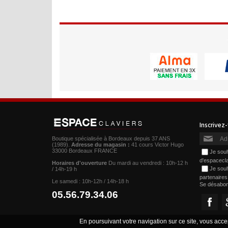
Boutique spécialisée à Bordeaux depuis 37 ANS
(1989).
Adresse du magasin :
41 cours Victor Hugo
33000 Bordeaux FRANCE
Je souh
d'espacecl
Horaires d'ouverture
Du mardi au vendredi : 10h-12 h
Je souh
/ 14h-19 h
partenaire
Le samedi : 10h-12h / 14h-18 h
Se désabo
05.56.79.34.06
En poursuivant votre navigation sur ce site, vous accep