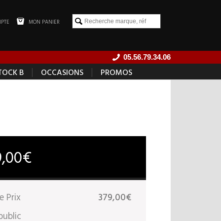
PTE
MON PANIER
05.56.79.34.06
|
|
TOCK B
OCCASIONS
PROMOS
9,00€
e Prix
379,00€
public