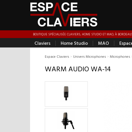
BOUTIQUE SPÉCIALISÉE CLAVIERS, HOME STUDIO ET MAO, À BORDEAUX
|
|
|
Claviers
Home Studio
MAO
Espac
Espace Claviers
>
Univers Microphones
>
Microphones
WARM AUDIO WA-14