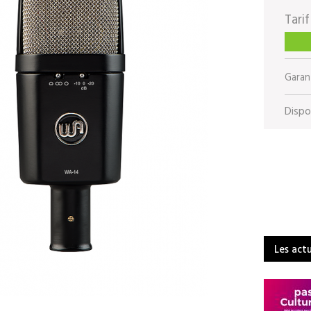
Tarif
Garant
Dispon
Les act