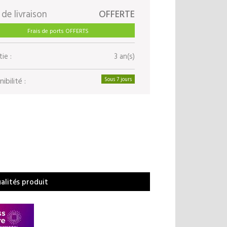
 de livraison
OFFERTE
Frais de ports OFFERTS
ie :
3 an(s)
ibilité :
Sous 7 jours
ualités produit