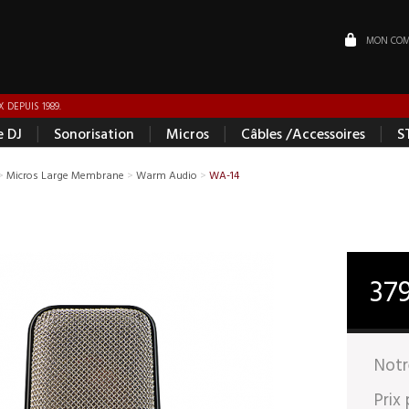
MON COM
 DEPUIS 1989.
|
|
|
|
e DJ
Sonorisation
Micros
Câbles /Accessoires
S
>
Micros Large Membrane
>
Warm Audio
>
WA-14
37
Notr
Prix 