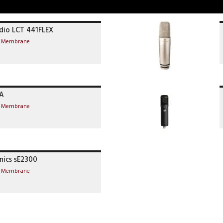
dio LCT 441FLEX
e Membrane
A
e Membrane
nics sE2300
e Membrane