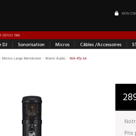
MON COM
 DEPUIS 1989.
|
|
|
|
e DJ
Sonorisation
Micros
Câbles /Accessoires
S
>
Micros Large Membrane
>
Warm Audio
>
WA-47jr bk
28
Notr
Prix 