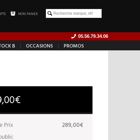
PTE
MON PANIER
05.56.79.34.06
|
|
TOCK B
OCCASIONS
PROMOS
9,00€
e Prix
289,00€
public