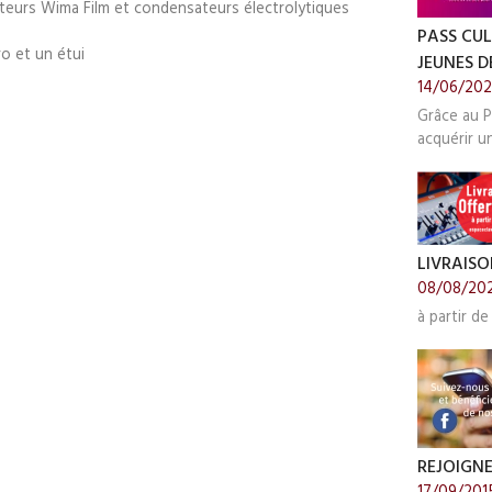
teurs Wima Film et condensateurs électrolytiques
PASS CUL
o et un étui
JEUNES DE
14/06/20
Grâce au P
acquérir u
LIVRAISO
08/08/20
à partir de
REJOIGN
17/09/201