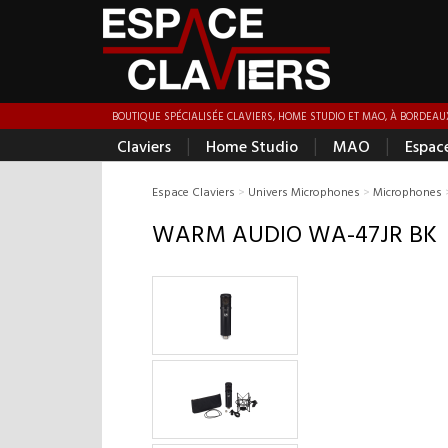
BOUTIQUE SPÉCIALISÉE CLAVIERS, HOME STUDIO ET MAO, À BORDEAUX
|
|
|
Claviers
Home Studio
MAO
Espac
Espace Claviers
>
Univers Microphones
>
Microphones
WARM AUDIO WA-47JR BK