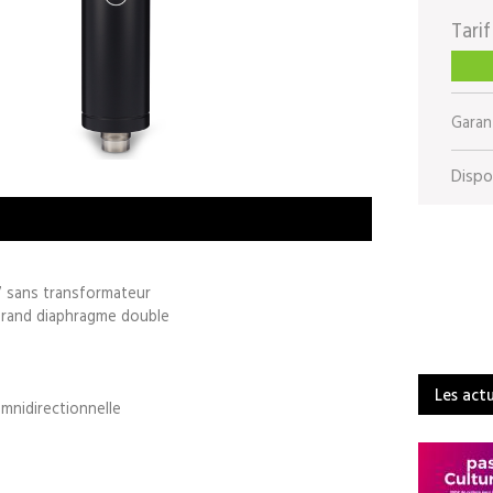
Tarif
Garant
Dispon
7 sans transformateur
 grand diaphragme double
Les act
omnidirectionnelle