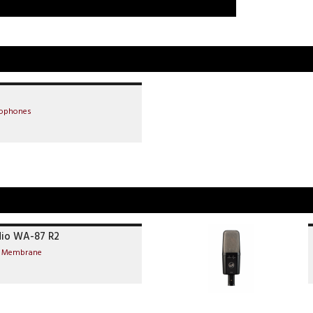
rophones
io WA-87 R2
e Membrane