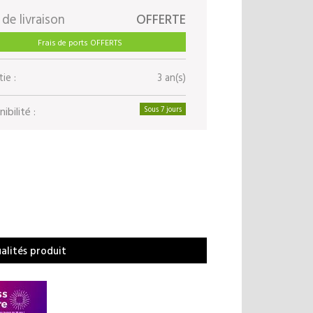
 de livraison
OFFERTE
Frais de ports OFFERTS
ie :
3 an(s)
ibilité :
Sous 7 jours
ualités produit