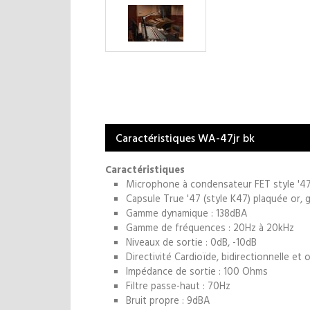
Caractéristiques WA-47jr bk
Caractéristiques
Microphone à condensateur FET style '4
Capsule True '47 (style K47) plaquée or,
Gamme dynamique : 138dBA
Gamme de fréquences : 20Hz à 20kHz
Niveaux de sortie : 0dB, -10dB
Directivité Cardioïde, bidirectionnelle et 
Impédance de sortie : 100 Ohms
Filtre passe-haut : 70Hz
Bruit propre : 9dBA