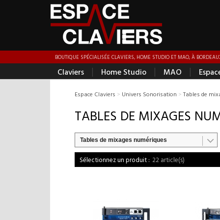
BOUTIQUE SPÉCIALISÉE CLAVIERS, HOME STUDIO ET MAO, À BORDEAUX
|
|
|
Claviers
Home Studio
MAO
Espac
Espace Claviers
>
Univers Sonorisation
>
Tables de mix
TABLES DE MIXAGES NU
Tables de mixages numériques
22 article(s)