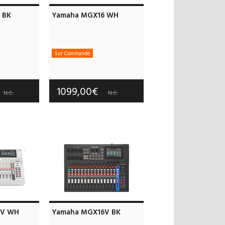
 BK
Yamaha MGX16 WH
Sur Commande
 offerts
Frais de port offerts
 an(s)
Garantie :
3 an(s)
1099,00€
N.C.
N.C.
6V WH
Yamaha MGX16V BK