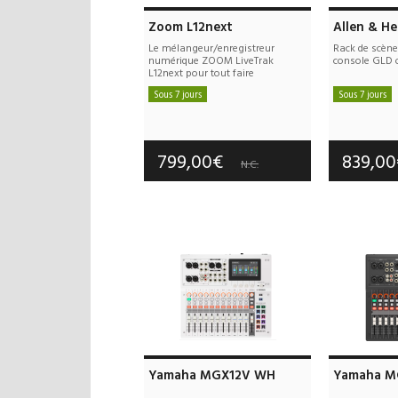
Zoom L12next
Allen & H
Le mélangeur/enregistreur
Rack de scène
numérique ZOOM LiveTrak
console GLD 
L12next pour tout faire
Sous 7 jours
Sous 7 jours
Frais de port offerts
Frais d
Garantie :
3 an(s)
Garan
799,00€
839,0
N.C.
Yamaha MGX12V WH
Yamaha M