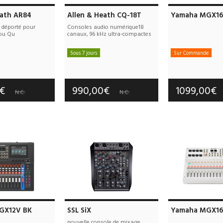
eath AR84
Allen & Heath CQ-18T
Yamaha MGX16
 déporté pour
Consoles audio numérique18
ou Qu
canaux, 96 kHz ultra-compactes
Sous 7 jours
Sur Commande
e port offerts
Frais de port offerts
Frais de port
tie :
3 an(s)
Garantie :
3 an(s)
Garantie :
3
0€
990,00€
1099,00€
N.C.
N.C.
GX12V BK
SSL SiX
Yamaha MGX1
nouvelle console de mixage