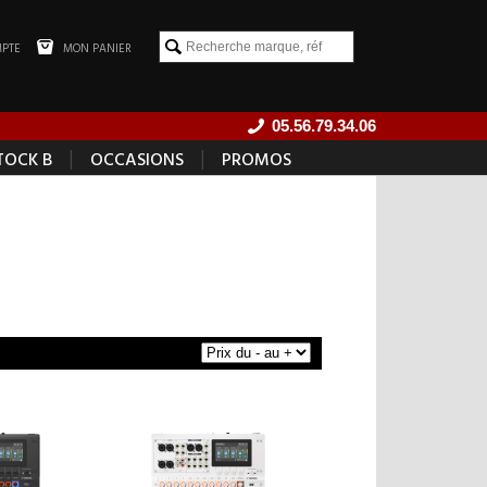
PTE
MON PANIER
05.56.79.34.06
|
|
TOCK B
OCCASIONS
PROMOS