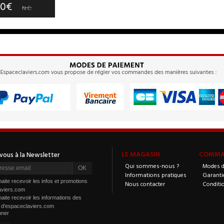
00€
N.C.
LE MAGASIN
COMMAN
Qui sommes-nous ?
Modes d
Informations pratiques
Garanti
aite recevoir les infos et promotions
Nous contacter
Conditi
aviers.com
aite recevoir les informations des
s d'espaceclaviers.com
nner