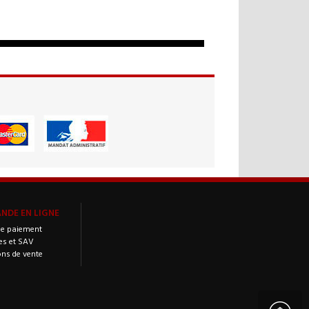
DE EN LIGNE
e paiement
es et SAV
ons de vente