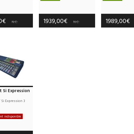
e port offerts
Frais de port offerts
Frais de port
tie :
3 an(s)
Garantie :
3 an(s)
Garantie :
3
00€
1939,00€
1989,00€
N.C.
N.C.
 Si Expression
i Expression 3
t indisponible
e port offerts
tie :
2 an(s)