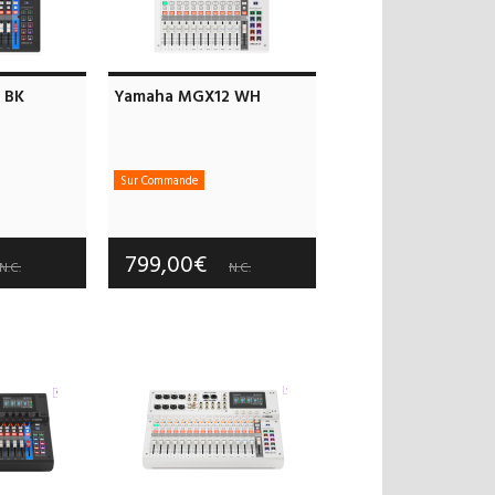
 BK
Yamaha MGX12 WH
Sur Commande
 offerts
Frais de port offerts
 an(s)
Garantie :
3 an(s)
799,00€
N.C.
N.C.