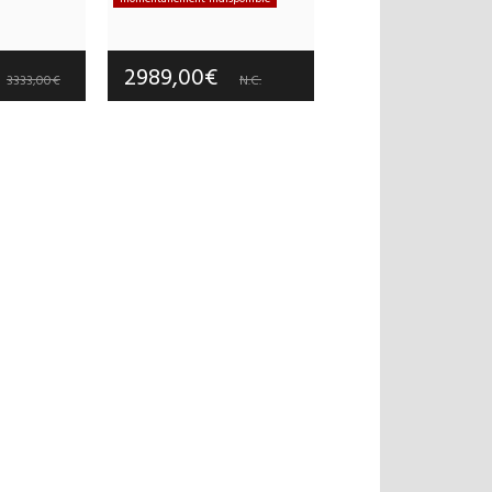
 offerts
Frais de port offerts
 an(s)
Garantie :
2 an(s)
2989,00€
3333,00€
N.C.