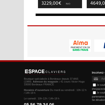
3229,00€
4649,
N.C.
Boutique spécialisée à Bordeaux depuis 37 ANS
(1989).
Adresse du magasin :
41 cours Victor Hugo
33000 Bordeaux FRANCE
Je souh
d'espacecl
Horaires d'ouverture
Du mardi au vendredi : 10h-12 h
Je souh
/ 14h-19 h
partenaire
Le samedi : 10h-12h / 14h-18 h
Se désabo
05.56.79.34.06