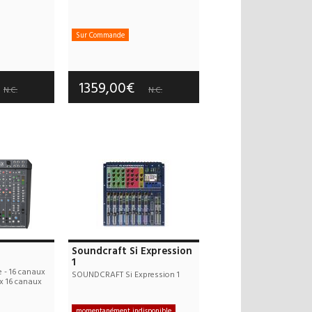
Sur Commande
 offerts
Frais de port offerts
 an(s)
Garantie :
3 an(s)
1359,00€
N.C.
N.C.
Soundcraft Si Expression
1
 - 16 canaux
SOUNDCRAFT Si Expression 1
x 16 canaux
momentanément indisponible