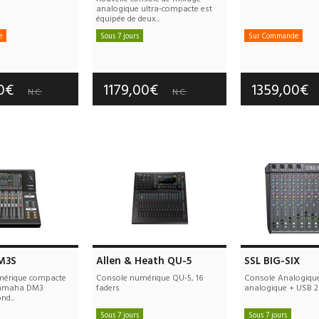
analogique ultra-compacte est
équipée de deux...
e
Sous 7 jours
Sur Commande
e port offerts
Frais de port offerts
Frais de port
tie :
3 an(s)
Garantie :
3 an(s)
Garantie :
3
00€
1179,00€
1359,00€
N.C.
N.C.
M3S
Allen & Heath QU-5
SSL BIG-SIX
mérique compacte
Console numérique QU-5, 16
Console Analogique
 Yamaha DM3
faders
analogique + USB 2
nd...
Sous 7 jours
Sous 7 jours