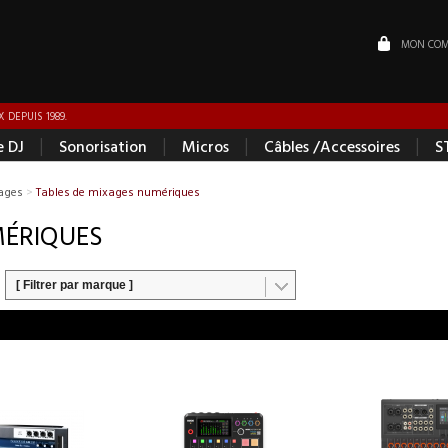
MON COM
 DEPUIS 1989.
|
|
|
|
e DJ
Sonorisation
Micros
Câbles /Accessoires
S
ages
>
Tables de mixages numériques
MÉRIQUES
[ Filtrer par marque ]