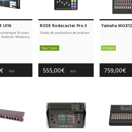
t UI16
RODE Rodecaster Pro II
Yamaha MGX12
numérique 16 voies
Studio de production de podcast
, Androïd, Windows,
Sous 7 jours
En stock
e port offerts
Frais de port offerts
Frais de port
tie :
2 an(s)
Garantie :
3 an(s)
Garantie :
3
0€
555,00€
759,00€
N.C.
N.C.