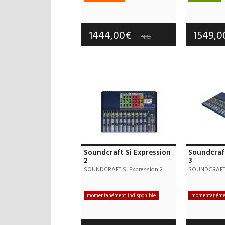
Frais de port offerts
Frais d
Garantie :
3 an(s)
Garan
1444,00€
1549,
N.C.
Soundcraft Si Expression
Soundcraft
2
3
SOUNDCRAFT Si Expression 2
SOUNDCRAFT S
momentanément indisponible
momentanémen
Frais de port offerts
Frais d
Garantie :
2 an(s)
Garan