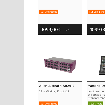
Sur Commande
Sur Command
Frais de port offerts
Frais d
Garantie :
3 an(s)
Garan
1099,00€
1099,
N.C.
Allen & Heath AR2412
Yamaha D
24 in Mic/line, 12 out XLR
Le Mixeur nu
et portable
Standard répo
Sur Commande
Sous 7 jours