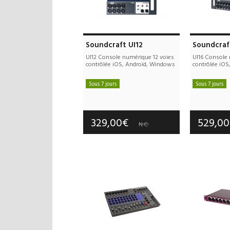
Soundcraft UI12
Soundcraf
UI12 Console numérique 12 voies
UI16 Console 
contrôlée iOS, Androïd, Windows
contrôlée iOS
Sous 7 jours
Sous 7 jours
Frais de port offerts
Frais d
Garantie :
2 an(s)
Garan
329,00€
529,0
N.C.