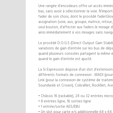
Une rangée d’encodeurs offre un accès immédia
bas, sans avoir à sélectionner la voie. N’impor
fader de son choix, dont le procédé faderGlo
assignation (voie, aux, groupe, matrice, reto
seul bouton, d’affecter aux faders le mixage 
ainsi immédiatement à vos mixages sans navig
Le procédé D.O.G.S (Direct Output Gain Stabi
variations de gain d’entrée sur les bus de dép
quand plusieurs consoles partagent la même 
quand le gain d’entrée est ajusté.
La Si Expression dispose d’un slot d’extensio
différents formats de connexion : MADI (pour 
Link (pour la connexion de système de traitem
Soundweb et Crown), CobraNet, RockNet, Avio
• Châssis 16 (rackable), 24 ou 32 entrées micro
• 8 entrées ligne, 16 sorties ligne
• 1 entrée/sortie AES/EBU
• Un slot pour carte e/s additionnelle 64 x 64