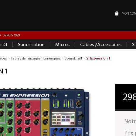
MON COM
 DEPUIS 1989.
|
|
|
|
e DJ
Sonorisation
Micros
Câbles /Accessoires
S
ages
>
Tables de mixages numériques
>
Soundcraft
>
Si Expression 1
N 1
29
Notr
Prix 