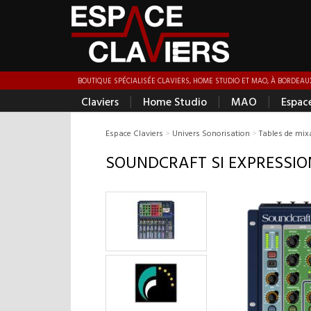
BOUTIQUE SPÉCIALISÉE CLAVIERS, HOME STUDIO ET MAO, À BORDEAUX
|
|
|
Claviers
Home Studio
MAO
Espac
Espace Claviers
>
Univers Sonorisation
>
Tables de mix
SOUNDCRAFT SI EXPRESSIO