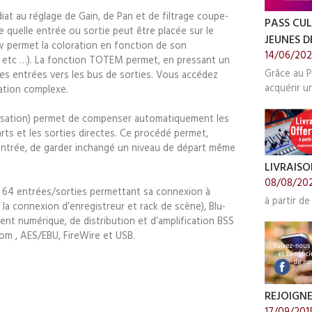
t au réglage de Gain, de Pan et de filtrage coupe-
PASS CUL
te quelle entrée ou sortie peut être placée sur le
JEUNES DE
w permet la coloration en fonction de son
14/06/20
ur, etc …). La fonction TOTEM permet, en pressant un
Grâce au P
des entrées vers les bus de sorties. Vous accédez
acquérir u
ation complexe.
lisation) permet de compenser automatiquement les
arts et les sorties directes. Ce procédé permet,
entrée, de garder inchangé un niveau de départ même
LIVRAISO
08/08/20
n 64 entrées/sorties permettant sa connexion à
à partir de
la connexion d’enregistreur et rack de scène), Blu-
ent numérique, de distribution et d’amplification BSS
m , AES/EBU, FireWire et USB.
REJOIGN
17/09/201