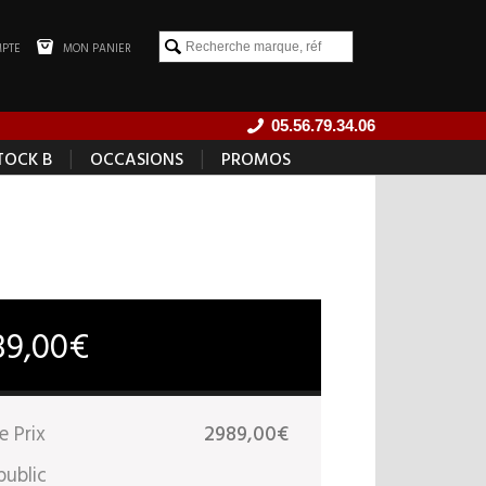
PTE
MON PANIER
05.56.79.34.06
|
|
TOCK B
OCCASIONS
PROMOS
89,00€
e Prix
2989,00€
public