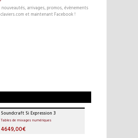
s nouveautés, arrivages, promos, évènements
claviers.com et maintenant Facebook !
Soundcraft Si Expression 3
Tables de mixages numériques
4649,00€