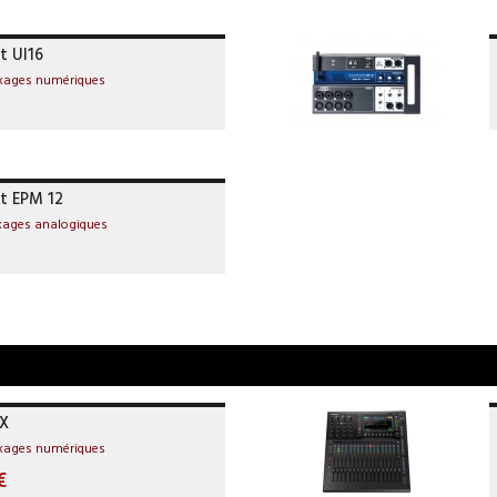
t UI16
ixages numériques
t EPM 12
xages analogiques
IX
ixages numériques
€