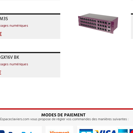
DM3S
ixages numériques
€
GX16V BK
ixages numériques
€