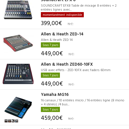
SOUNDCRAFT EFX8 Table de mixage 8 entrées + 2
entrées lignes avec...
momentanément indisponible
399,00€
N.C.
Allen & Heath ZED-14
Allen & Heath ZED 14
Sous 7 jours
449,00€
N.C.
Allen & Heath ZED60-10FX
USB avec effets - ZED-10FX avec faders 60mm
Sous 7 jours
449,00€
N.C.
Yamaha MG16
16 canaux / 10 entrées micro / 16 entrées ligne (8 mono
+ 4 stéréo) /4 bus...
Sous 7 jours
459,00€
N.C.