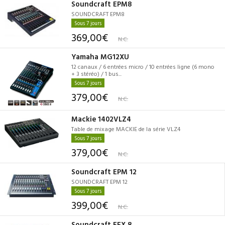
Soundcraft EPM8
SOUNDCRAFT EPM8
Sous 7 jours
369,00€
N.C.
Yamaha MG12XU
12 canaux / 6 entrées micro / 10 entrées ligne (6 mono
+ 3 stéréo) / 1 bus...
Sous 7 jours
379,00€
N.C.
Mackie 1402VLZ4
Table de mixage MACKIE de la série VLZ4
Sous 7 jours
379,00€
N.C.
Soundcraft EPM 12
SOUNDCRAFT EPM 12
Sous 7 jours
399,00€
N.C.
Soundcraft EFX 8