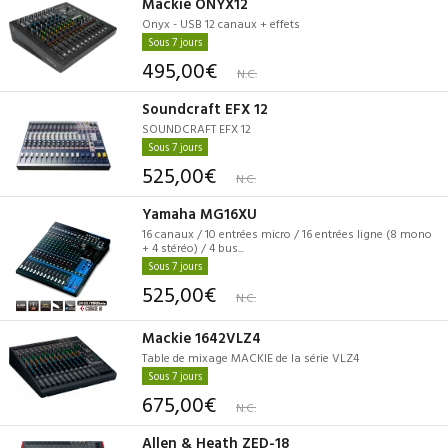
Mackie ONYX12
Onyx - USB 12 canaux + effets
Sous 7 jours
495,00€
N.C.
Soundcraft EFX 12
SOUNDCRAFT EFX 12
Sous 7 jours
525,00€
N.C.
Yamaha MG16XU
16 canaux / 10 entrées micro / 16 entrées ligne (8 mono
+ 4 stéréo) / 4 bus...
Sous 7 jours
525,00€
N.C.
Mackie 1642VLZ4
Table de mixage MACKIE de la série VLZ4
Sous 7 jours
675,00€
N.C.
Allen & Heath ZED-18