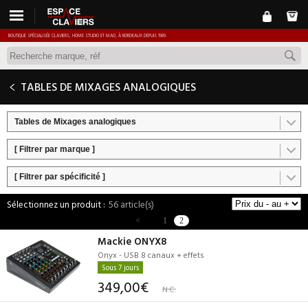
BOUTIQUE SPÉCIALISÉE CLAVIERS, HOME STUDIO ET MAO, À BORDEAUX DEPUIS 1989.
TABLES DE MIXAGES ANALOGIQUES
Tables de Mixages analogiques
[ Filtrer par marque ]
[ Filtrer par spécificité ]
56 article(s)
<
1
2
Mackie ONYX8
Onyx - USB 8 canaux + effets
Sous 7 jours
349,00€
N.C.