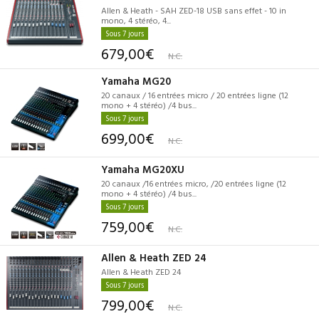
Allen & Heath - SAH ZED-18 USB sans effet - 10 in
mono, 4 stéréo, 4...
Sous 7 jours
679,00€
N.C.
Yamaha MG20
20 canaux / 16 entrées micro / 20 entrées ligne (12
mono + 4 stéréo) /4 bus...
Sous 7 jours
699,00€
N.C.
Yamaha MG20XU
20 canaux /16 entrées micro, /20 entrées ligne (12
mono + 4 stéréo) /4 bus...
Sous 7 jours
759,00€
N.C.
Allen & Heath ZED 24
Allen & Heath ZED 24
Sous 7 jours
799,00€
N.C.