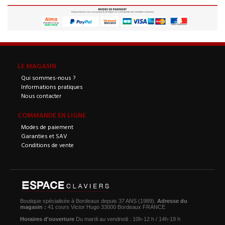
LE MAGASIN
Qui sommes-nous ?
Informations pratiques
Nous contacter
COMMANDE EN LIGNE
Modes de paiement
Garanties et SAV
Conditions de vente
Boutique spécialisée à Bordeaux depuis 37 ANS (1989).
Adresse du
magasin :
41 cours Victor Hugo 33000 Bordeaux FRANCE
Horaires d'ouverture
Du mardi au vendredi : 10h-12 h / 14h-19 h