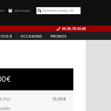
PTE
MON PANIER
05.56.79.34.06
|
|
TOCK B
OCCASIONS
PROMOS
00€
e Prix
13,00€
public