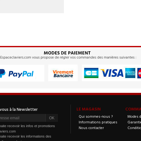
LE MAGASIN
COMMAN
Qui sommes-nous ?
Modes d
Informations pratiques
Garanti
aite recevoir les infos et promotions
Nous contacter
Conditi
aviers.com
aite recevoir les informations des