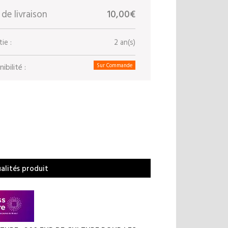
 de livraison
10,00€
ie :
2 an(s)
ibilité :
Sur Commande
ualités produit