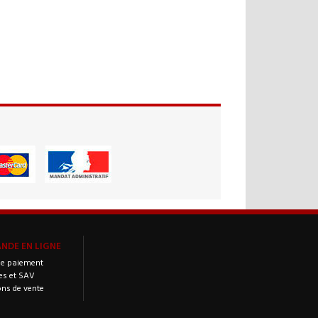
DE EN LIGNE
e paiement
es et SAV
ons de vente