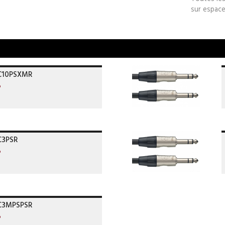
sur espace
C10PSXMR
o
C3PSR
o
C3MPSPSR
o