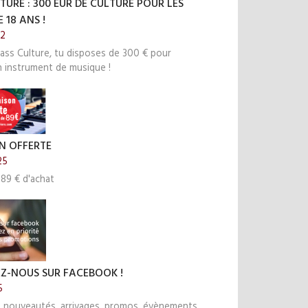
TURE : 300 EUR DE CULTURE POUR LES
 18 ANS !
22
ass Culture, tu disposes de 300 € pour
n instrument de musique !
N OFFERTE
25
 89 € d'achat
EZ-NOUS SUR FACEBOOK !
5
s nouveautés, arrivages, promos, évènements