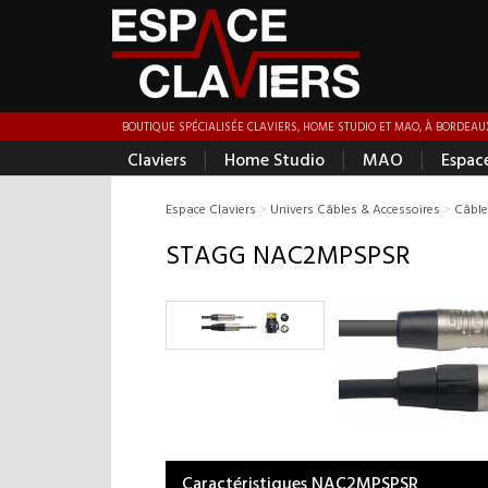
BOUTIQUE SPÉCIALISÉE CLAVIERS, HOME STUDIO ET MAO, À BORDEAUX
|
|
|
Claviers
Home Studio
MAO
Espac
Espace Claviers
>
Univers Câbles & Accessoires
>
Câble
STAGG NAC2MPSPSR
Caractéristiques NAC2MPSPSR