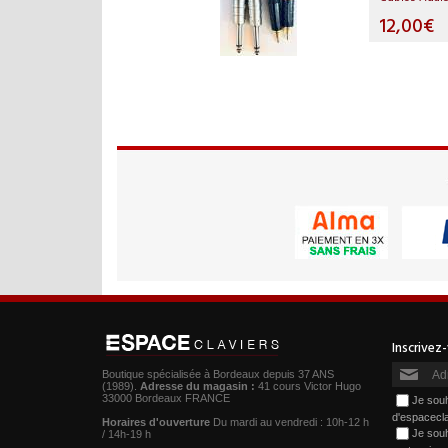
12,00€
Boutique spécialisée à Bordeaux depuis 37 ANS
(1989).
Adresse du magasin :
41 cours Victor Hugo
33000 Bordeaux FRANCE
Je souh
d'espacecl
Horaires d'ouverture
Du mardi au vendredi : 10h-12 h
Je souh
/ 14h-19 h