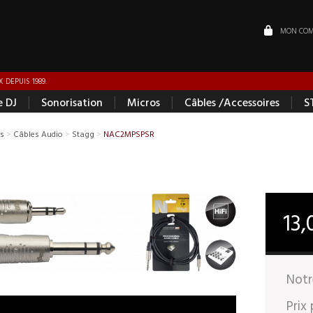
MON COM
 DEPUIS 1989.
|
|
|
|
e DJ
Sonorisation
Micros
Câbles /Accessoires
S
s
>
Câbles Audio
>
Stagg
>
NAC2MPSPSR
13,
Notr
Prix 