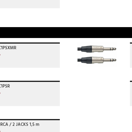
C1PSXMR
o
C1PSR
o
 RCA / 2 JACKS 1,5 m
o