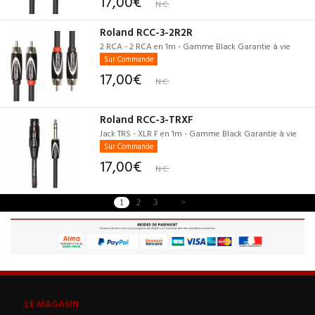
17,00€
N.C.
Roland RCC-3-2R2R
2 RCA - 2 RCA en 1m - Gamme Black Garantie à vie
Sur Commande
17,00€
N.C.
Roland RCC-3-TRXF
Jack TRS - XLR F en 1m - Gamme Black Garantie à vie
Sur Commande
17,00€
N.C.
1
2
3
>
LE MAGASIN