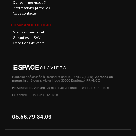
Qui sommes-nous ?
Informations pratiques
Nous contacter
COMMANDE EN LIGNE
Modes de paiement
Garanties et SAV
Conditions de vente
Boutique spécialisée à Bordeaux depuis 37 ANS (1989).
Adresse du
magasin :
41 cours Victor Hugo 33000 Bordeaux FRANCE
Horaires d'ouverture
Du mardi au vendredi : 10h-12 h / 14h-19 h
Le samedi : 10h-12h / 14h-18 h
05.56.79.34.06