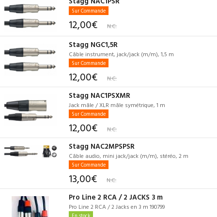
Stagg NAC1PSR
Sur Commande
12,00€
N.C.
Stagg NGC1,5R
Câble instrument, jack/jack (m/m), 1,5 m
Sur Commande
12,00€
N.C.
Stagg NAC1PSXMR
Jack mâle / XLR mâle symétrique, 1 m
Sur Commande
12,00€
N.C.
Stagg NAC2MPSPSR
Câble audio, mini jack/jack (m/m), stéréo, 2 m
Sur Commande
13,00€
N.C.
Pro Line 2 RCA / 2 JACKS 3 m
Pro Line 2 RCA / 2 Jacks en 3 m 190799
En stock