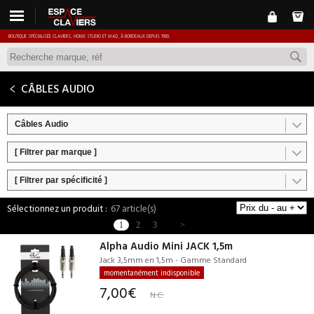
BOUTIQUE SPÉCIALISÉE CLAVIERS, HOME STUDIO ET MAO, À BORDEAUX DEPUIS 1989.
CÂBLES AUDIO
Câbles Audio
[ Filtrer par marque ]
[ Filtrer par spécificité ]
67 article(s)
1
2
3
>
Alpha Audio Mini JACK 1,5m
Jack 3,5mm en 1,5m - Gamme Standard
momentanément indisponible
7,00€
N.C.