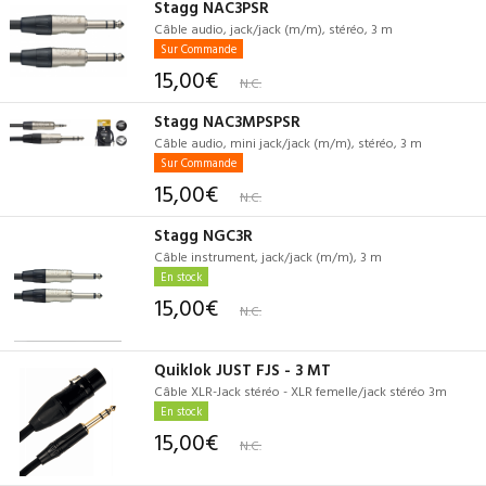
Stagg NAC3PSR
Câble audio, jack/jack (m/m), stéréo, 3 m
Sur Commande
15,00€
N.C.
Stagg NAC3MPSPSR
Câble audio, mini jack/jack (m/m), stéréo, 3 m
Sur Commande
15,00€
N.C.
Stagg NGC3R
Câble instrument, jack/jack (m/m), 3 m
En stock
15,00€
N.C.
Quiklok JUST FJS - 3 MT
Câble XLR-Jack stéréo - XLR femelle/jack stéréo 3m
En stock
15,00€
N.C.