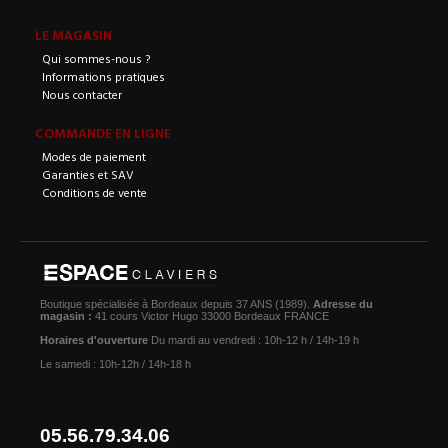
LE MAGASIN
Qui sommes-nous ?
Informations pratiques
Nous contacter
COMMANDE EN LIGNE
Modes de paiement
Garanties et SAV
Conditions de vente
Boutique spécialisée à Bordeaux depuis 37 ANS (1989).
Adresse du
magasin :
41 cours Victor Hugo 33000 Bordeaux FRANCE
Horaires d'ouverture
Du mardi au vendredi : 10h-12 h / 14h-19 h
Le samedi : 10h-12h / 14h-18 h
05.56.79.34.06