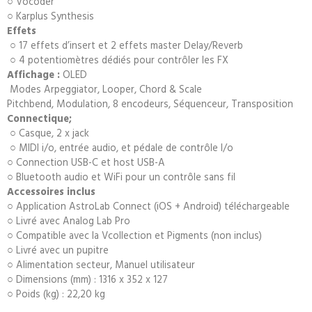
○ Vocoder
○ Karplus Synthesis
Effets
○ 17 effets d’insert et 2 effets master Delay/Reverb
○ 4 potentiomètres dédiés pour contrôler les FX
Affichage :
OLED
Modes Arpeggiator, Looper, Chord & Scale
Pitchbend, Modulation, 8 encodeurs, Séquenceur, Transposition
Con
nectique;
○ Casque, 2 x jack
○ MIDI i/o, entrée audio, et pédale de contrôle I/o
○ Connection USB-C et host USB-A
○ Bluetooth audio et WiFi pour un contrôle sans fil
Accessoires inclus
○ Application AstroLab Connect (iOS + Android) téléchargeable
○ Livré avec Analog Lab Pro
○ Compatible avec la Vcollection et Pigments (non inclus)
○ Livré avec un pupitre
○ Alimentation secteur, Manuel utilisateur
○ Dimensions (mm) : 1316 x 352 x 127
○ Poids (kg) : 22,20 kg