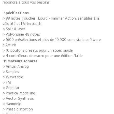
répondre à tous vos besoins.
Spécifications
:
○ 88 notes Toucher : Lourd - Hammer Action, sensibles à la
vélocité et l'Aftertouch
○ Split & layer
○ Polyphonie 48 notes
○ 1600 présélections et plus de 10.000 sons via le software
d’Arturia
○ 10 boutons presets pour un accès rapide
○ 4 contrôleurs de macro pour une édition fluide
11 moteurs sonores
○ Virtual Analog
○ Samples
○ Wavetable
○ FM
○ Granular
○ Physical modelling
○ Vector Synthesis
○ Harmonic
○ Phase distortion