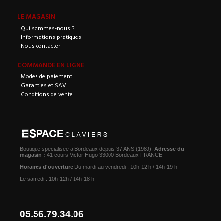
LE MAGASIN
Qui sommes-nous ?
Informations pratiques
Nous contacter
COMMANDE EN LIGNE
Modes de paiement
Garanties et SAV
Conditions de vente
Boutique spécialisée à Bordeaux depuis 37 ANS (1989).
Adresse du
magasin :
41 cours Victor Hugo 33000 Bordeaux FRANCE
Horaires d'ouverture
Du mardi au vendredi : 10h-12 h / 14h-19 h
Le samedi : 10h-12h / 14h-18 h
05.56.79.34.06