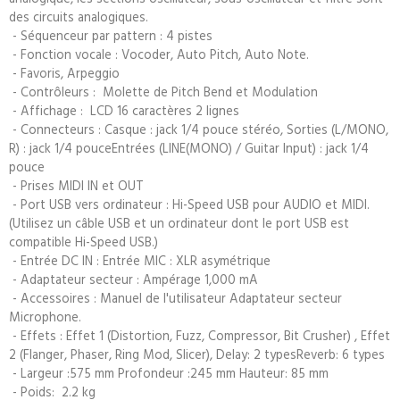
des circuits analogiques.
- Séquenceur par pattern : 4 pistes
- Fonction vocale : Vocoder, Auto Pitch, Auto Note.
- Favoris, Arpeggio
- Contrôleurs : Molette de Pitch Bend et Modulation
- Affichage : LCD 16 caractères 2 lignes
- Connecteurs : Casque : jack 1/4 pouce stéréo, Sorties (L/MONO,
R) : jack 1/4 pouceEntrées (LINE(MONO) / Guitar Input) : jack 1/4
pouce
- Prises MIDI IN et OUT
- Port USB vers ordinateur : Hi-Speed USB pour AUDIO et MIDI.
(Utilisez un câble USB et un ordinateur dont le port USB est
compatible Hi-Speed USB.)
- Entrée DC IN : Entrée MIC : XLR asymétrique
- Adaptateur secteur : Ampérage 1,000 mA
- Accessoires : Manuel de l'utilisateur Adaptateur secteur
Microphone.
- Effets : Effet 1 (Distortion, Fuzz, Compressor, Bit Crusher) , Effet
2 (Flanger, Phaser, Ring Mod, Slicer), Delay: 2 typesReverb: 6 types
- Largeur :575 mm Profondeur :245 mm Hauteur: 85 mm
- Poids: 2.2 kg