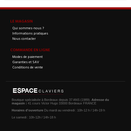
LE MAGASIN
Qui sommes-nous ?
Informations pratiques
Nous contacter
COMMANDE EN LIGNE
Modes de paiement
Garanties et SAV
Conditions de vente
Boutique spécialisée à Bordeaux depuis 37 ANS (1989).
Adresse du
magasin :
41 cours Victor Hugo 33000 Bordeaux FRANCE
Horaires d'ouverture
Du mardi au vendredi : 10h-12 h / 14h-19 h
Le samedi : 10h-12h / 14h-18 h