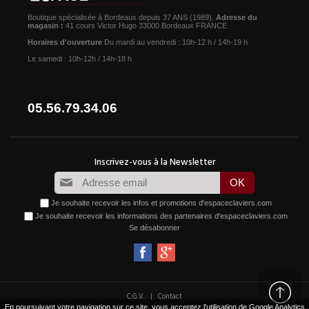
Boutique spécialisée à Bordeaux depuis 37 ANS (1989).
Adresse du
magasin :
41 cours Victor Hugo 33000 Bordeaux FRANCE
Horaires d'ouverture
Du mardi au vendredi : 10h-12 h / 14h-19 h
Le samedi : 10h-12h / 14h-18 h
05.56.79.34.06
Je souhaite recevoir les infos et promotions d'espaceclaviers.com
Je souhaite recevoir les informations des partenaires d'espaceclaviers.com
Se désabonner
|
C.G.V.
Contact
En poursuivant votre navigation sur ce site, vous acceptez l'utilisation de Google Analytics