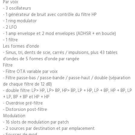
Par voix
- 3 oscillateurs
- 1 générateur de bruit avec contrôle du filtre HP
- 1 ring modulator
- 2 LFO
- 1 amp envelope et 2 mod envelopes (ADHSR + en boucle)
- 1 filtre
Les formes d'onde
- Sinus, tri, dents de scie, carrés / impulsions, plus 43 tables
d'ondes de 5 formes d'onde par rangée
Filtre
- Filtre OTA variable par voix
- Filtre passe-bas / passe-bande / passe-haut / double (séparation
de chaque filtre de 12 dB)
- double filtre: LP> HP, LP> BP, HP> BP, LP + HP, LP + BP, HP + BP, LP
+ LP, BP + BP et HP + HP
- Overdrive pré-filtre
- Distorsion post-filtre
Modulation
- 16 slots de modulation par patch
- 2 sources par destination et par emplacement
- Sources de mod