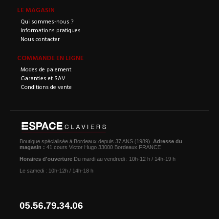
LE MAGASIN
Qui sommes-nous ?
Informations pratiques
Nous contacter
COMMANDE EN LIGNE
Modes de paiement
Garanties et SAV
Conditions de vente
Boutique spécialisée à Bordeaux depuis 37 ANS (1989).
Adresse du
magasin :
41 cours Victor Hugo 33000 Bordeaux FRANCE
Horaires d'ouverture
Du mardi au vendredi : 10h-12 h / 14h-19 h
Le samedi : 10h-12h / 14h-18 h
05.56.79.34.06