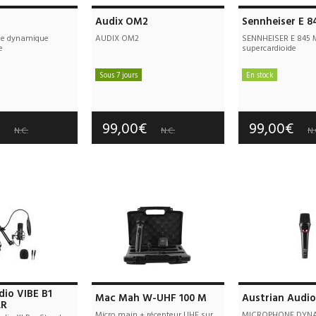
Audix OM2
Sennheiser E 8
ne dynamique
AUDIX OM2
SENNHEISER E 845 M
e
supercardioide
Sous 7 jours
En stock
e port : 10,00€
Frais de port offerts
Frais de port
tie :
2 an(s)
Garantie :
2 an(s)
Garantie :
3
€
99,00€
99,00€
N.C.
N.C.
N.
dio VIBE B1
Mac Mah W-UHF 100 M
Austrian Audi
LR
Micro main + récepteur UHF sur
MICROPHONE DYNA