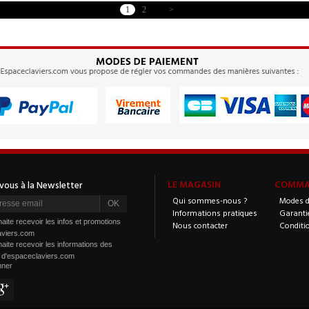
1
2
>
LE MAGASIN
COMMAN
Qui sommes-nous ?
Modes d
Informations pratiques
Garanti
aite recevoir les infos et promotions
Nous contacter
Conditi
aviers.com
aite recevoir les informations des
s d'espaceclaviers.com
nner