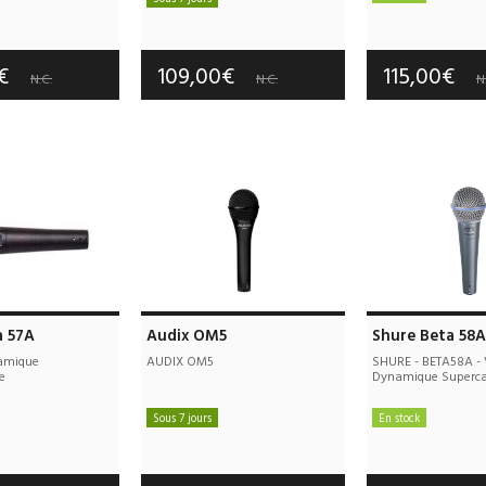
e port offerts
Frais de port
Frais de port offerts
tie :
3 an(s)
Garantie :
3
Garantie :
2 an(s)
0€
109,00€
115,00€
N.C.
N.C.
N
a 57A
Audix OM5
Shure Beta 58A
amique
AUDIX OM5
SHURE - BETA58A - 
e
Dynamique Superca
Sous 7 jours
En stock
e port offerts
Frais de port offerts
Frais de port
tie :
3 an(s)
Garantie :
2 an(s)
Garantie :
3