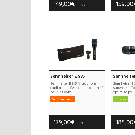
149,00€
159,0
N.C.
Sennheiser E 935
Sennheiser
Sennheiser E 935 Microphone
Sennheiser E
cardioïde professionnel, optimisé
supercardioïd
pour les voix...
optimisé pour 
Sur Commande
En stock
Frais de port offerts
Frais d
Garantie :
3 an(s)
Garan
179,00€
185,0
N.C.