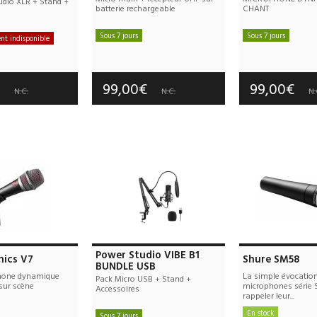
udio XLR + Stand +
batterie rechargeable
CHANT
Sous 7 jours
Sous 7 jours
t indisponible
Frais de port offerts
Frais de port
e port offerts
Garantie :
2 an(s)
Garantie :
2
tie :
2 an(s)
€
99,00€
99,00€
N.C.
N.C.
N.
Power Studio VIBE B1
nics V7
Shure SM58
BUNDLE USB
hone dynamique
La simple évocatio
Pack Micro USB + Stand +
 sur scène
microphones série S
Accessoires
rappeler leur...
En stock
Sous 7 jours