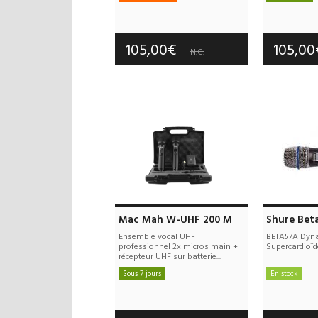
Frais de port offerts
Frais d
Garantie :
3 an(s)
Garan
105,00€
105,0
N.C.
Mac Mah W-UHF 200 M
Shure Bet
Ensemble vocal UHF
BETA57A Dyn
professionnel 2x micros main +
Supercardioïd
récepteur UHF sur batterie...
Sous 7 jours
En stock
Frais de port offerts
Frais d
Garantie :
2 an(s)
Garan