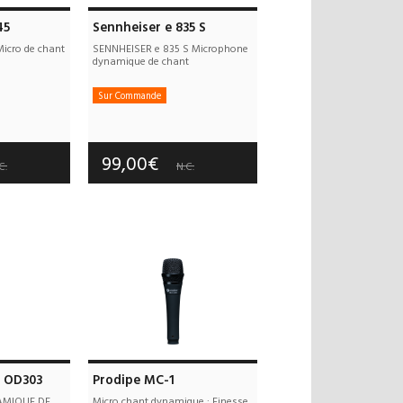
45
Sennheiser e 835 S
icro de chant
SENNHEISER e 835 S Microphone
dynamique de chant
Sur Commande
 offerts
Frais de port offerts
 an(s)
Garantie :
3 an(s)
99,00€
C.
N.C.
o OD303
Prodipe MC-1
MIQUE DE
Micro chant dynamique : Finesse