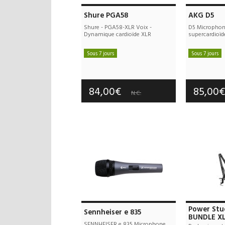
Shure PGA58
AKG D5
Shure - PGA58-XLR Voix -
D5 Micropho
Dynamique cardioïde XLR
supercardioïd
Sous 7 jours
Sous 7 jours
Frais de port : 10,00€
Frais d
Garantie :
3 an(s)
Garan
84,00€
85,00
N.C.
Power Stu
Sennheiser e 835
BUNDLE X
SENNHEISER e 835 Microphone