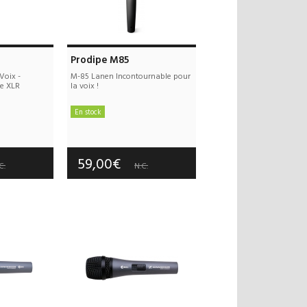
Prodipe M85
Voix -
M-85 Lanen Incontournable pour
e XLR
la voix !
En stock
: 10,00€
Frais de port : 10,00€
 an(s)
Garantie :
2 an(s)
59,00€
C.
N.C.