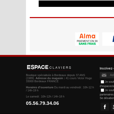
Boutique spécialisée à Bordeaux depuis 37 ANS
(1989).
Adresse du magasin :
41 cours Victor Hugo
33000 Bordeaux FRANCE
Je souh
d'espacecl
Horaires d'ouverture
Du mardi au vendredi : 10h-12 h
Je souh
/ 14h-19 h
partenaire
Le samedi : 10h-12h / 14h-18 h
Se désabo
05.56.79.34.06