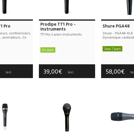
Prodipe TT1 Pro -
1 Pro
Shure PGA48
Instruments
eurs, conférenciers,
Shure - PGA48-XLR 
TT1 Pro-Lanen Instruments
, animateurs...Ce
Dynamique cardioïd
Sous 7 jours
En stock
e port : 10,00€
Frais de port 
Frais de port : 10,00€
tie :
2 an(s)
Garantie :
3
Garantie :
2 an(s)
€
39,00€
58,00€
N.C.
N.C.
N.