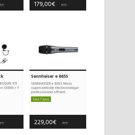
179,00€
.C.
N.C.
ck
Sennheiser e 865S
PRODIPE ST1
SENNHEISER e 865S Micro
on SHM8 + 1
supercardioïde électrostatique
professionnel offrant...
Sous 7 jours
 offerts
Frais de port offerts
 an(s)
Garantie :
3 an(s)
229,00€
.C.
N.C.