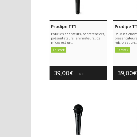
Prodipe TT1
Prodipe TT
Pour les chanteurs, conférenciers,
Pour les chant
présentateurs, animateurs...Ce
présentateurs
micro est un...
micro est un...
En stock
En stock
Frais de port : 10,00€
Frais d
Garantie :
2 an(s)
Garan
39,00€
39,00
N.C.