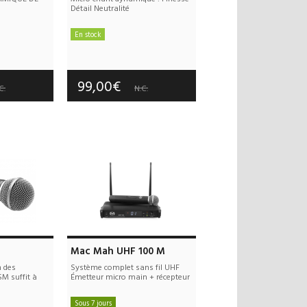
Détail Neutralité
En stock
 offerts
Frais de port offerts
 an(s)
Garantie :
3 an(s)
99,00€
C.
N.C.
Mac Mah UHF 100 M
n des
Système complet sans fil UHF
M suffit à
Émetteur micro main + récepteur
Sous 7 jours