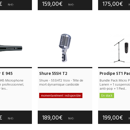
0€
159,00€
175,00€
N.C.
N.C.
N
 E 945
Shure 55SH T2
Prodipe ST1 Pa
 945 Microphone
Shure - 55SHT2 Voix - Tête de
Bundle Pack Micro 
e professionnel,
mort dynamique cardioïde
Lanen + 1 suspensi
les...
anti-pop + 1 Pied...
momentanément indisponible
En stock
e port offerts
Frais de port offerts
Frais de port
tie :
3 an(s)
Garantie :
3 an(s)
Garantie :
2
0€
189,00€
199,00€
N.C.
N.C.
N