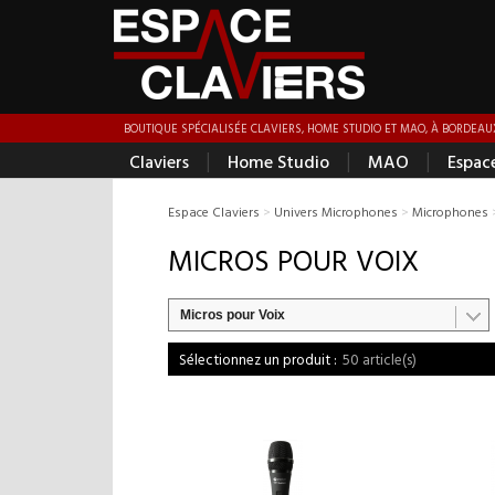
BOUTIQUE SPÉCIALISÉE CLAVIERS, HOME STUDIO ET MAO, À BORDEAUX
|
|
|
Claviers
Home Studio
MAO
Espac
Espace Claviers
>
Univers Microphones
>
Microphones
MICROS POUR VOIX
Micros pour Voix
50 article(s)