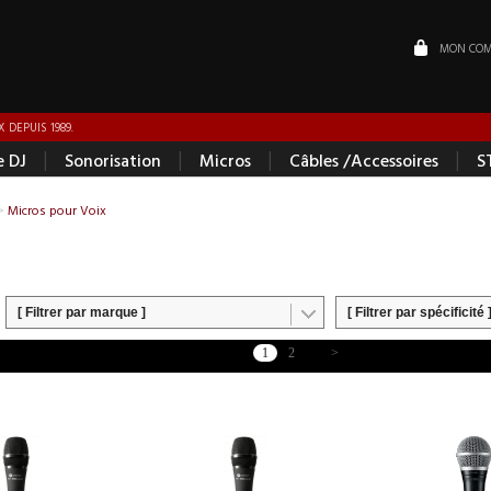
MON COM
 DEPUIS 1989.
|
|
|
|
e DJ
Sonorisation
Micros
Câbles /Accessoires
S
>
Micros pour Voix
[ Filtrer par marque ]
[ Filtrer par spécificité 
1
2
>