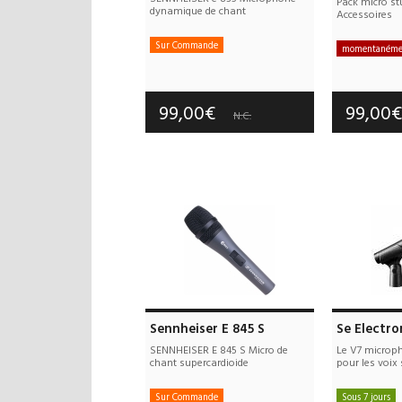
Pack micro st
dynamique de chant
Accessoires
Sur Commande
momentanémen
Frais de port offerts
Frais d
Garantie :
3 an(s)
Garan
99,00€
99,00
N.C.
Sennheiser E 845 S
Se Electro
SENNHEISER E 845 S Micro de
Le V7 microp
chant supercardioide
pour les voix
Sur Commande
Sous 7 jours