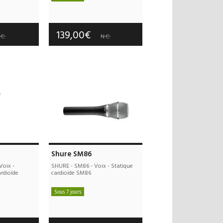
 offerts
Frais de port offerts
 an(s)
Garantie :
2 an(s)
139,00€
.C.
N.C.
Shure SM86
Voix -
SHURE - SM86 - Voix - Statique
rdioïde
cardioïde SM86
Sous 7 jours
 offerts
Frais de port offerts
 an(s)
Garantie :
3 an(s)