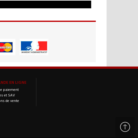
DE EN LIGNE
e paiement
es et SAV
ons de vente