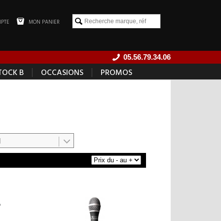
PTE
MON PANIER
05.56.79.34.06
|
|
TOCK B
OCCASIONS
PROMOS
]